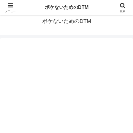
ゆる～く続ける音楽制作のあれこれや昔ばなし
ボケないためのDTM
メニュー
検索
ボケないためのDTM