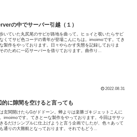
serverの中でサーバー引越（１）
歩いていた丸尻尾のサビが路地を曲って。ヒョイと覗いたらサビ
なくてサビ色コーデの青年が登場こんにちは。imoimoです。てき
な製作をやっております。日々やらかす失態を記録しておりま
そのために一応サーバーを借りております。曲作り...
2022.08.31
図的に隙間を空けると言っても
は玄関開けたらGがドドーン。蝉よりは楽勝ゴキジェットこんに
。imoimoです。てきとーな製作をやっております。今回はササッ
きるだけシンプルに仕上げようと言う企画でしたが、色々あって
も通りの大難航となっております。それでもどう...