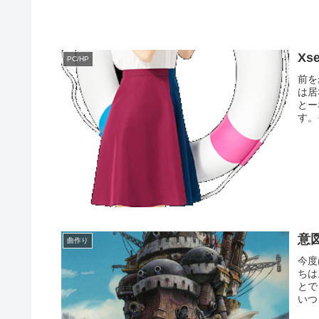
X
PC/HP
前を
は居
とー
す。
意
曲作り
今度
ちは
とで
いつ