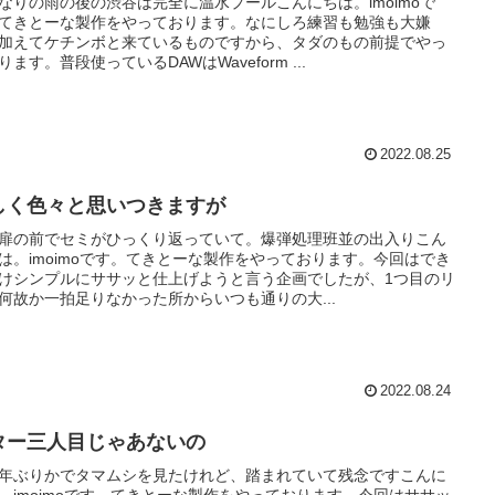
なりの雨の後の渋谷は完全に温水プールこんにちは。imoimoで
てきとーな製作をやっております。なにしろ練習も勉強も大嫌
加えてケチンボと来ているものですから、タダのもの前提でやっ
ります。普段使っているDAWはWaveform ...
2022.08.25
しく色々と思いつきますが
扉の前でセミがひっくり返っていて。爆弾処理班並の出入りこん
は。imoimoです。てきとーな製作をやっております。今回はでき
けシンプルにササッと仕上げようと言う企画でしたが、1つ目のリ
何故か一拍足りなかった所からいつも通りの大...
2022.08.24
ター三人目じゃあないの
年ぶりかでタマムシを見たけれど、踏まれていて残念ですこんに