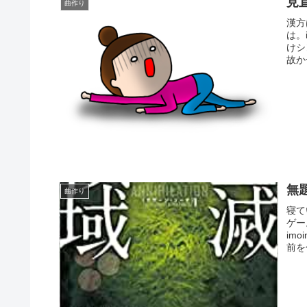
見
曲作り
漢方
は。
けシ
故か
無
曲作り
寝て
ゲー
im
前を