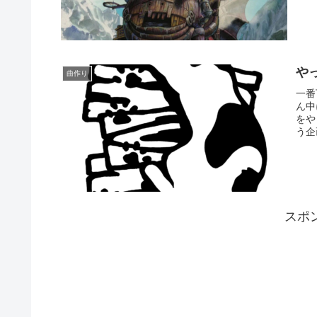
や
曲作り
一番
ん中
をや
う企
スポ