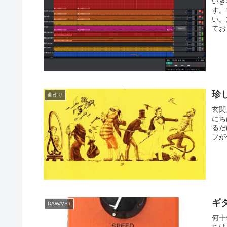
いき
す。
い。
てお
珍
曲作り
玄関
にち
るだ
フが
ギ
DAW/VST
何十