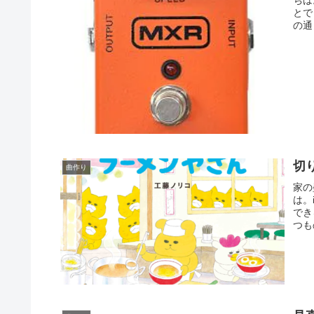
ちは
とで
の通
切
曲作り
家の
は。
でき
つも