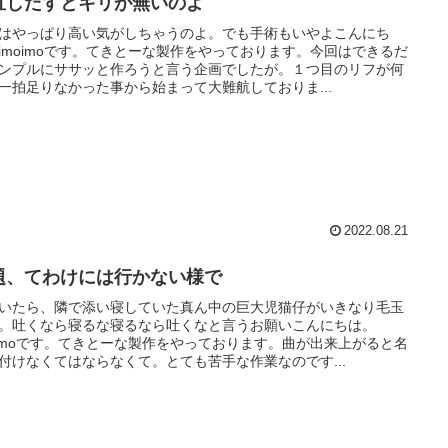
直しだすとキリが無いのよ
はやっぱり高い気がしちゃうのよ。でも手術もいやよこんにち
imoimoです。てきとーな製作をやっております。今回はできるだ
ンプルにササッと作ろうと言う企画でしたが。１つ目のリフが何
一拍足りなかった事から始まって大難航しておりま...
2022.08.21
題、てわけには行かない様で
いたら、隣で添い寝していた真ん中の巨大児猫仔がいきなり毛玉
。吐くなら寝るな寝るなら吐くなと言うお願いこんにちは。
oimoです。てきとーな製作をやっております。曲が出来上がると名
付けなくてはならなくて。とても苦手な作業なのです...