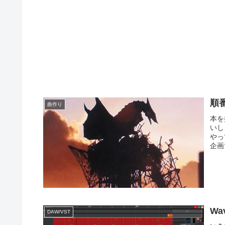
順
曲作り
本を
いし
やっ
企画
Wa
DAW/VST