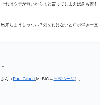
。それはウデが無いからよと言ってしまえば身も蓋も
も出来ちまうじゃない？気を付けないとロボ弾き一直
な…
トさん（
Paul Gilbert
,Mr.BIG→
公式ページ
）。