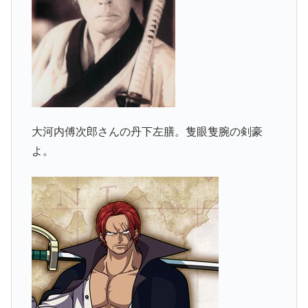
大河内傅次郎さんの丹下左膳。隻眼隻腕の剣豪
よ。