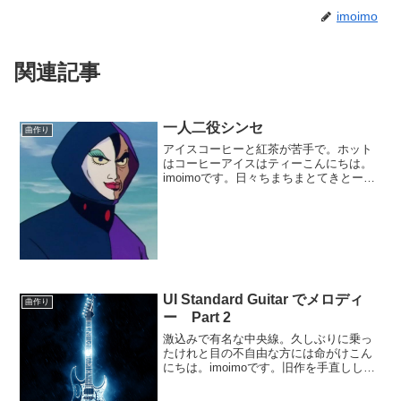
imoimo
関連記事
一人二役シンセ
曲作り
アイスコーヒーと紅茶が苦手で。ホット
はコーヒーアイスはティーこんにちは。
imoimoです。日々ちまちまとてきとーな
製作をやっております。現在は行きかが
り上、なんちゃってクラシックみたいな
曲を作っております。オケ音源とシンセ
系のハイブリッドな...
UI Standard Guitar でメロディ
曲作り
ー Part 2
激込みで有名な中央線。久しぶりに乗っ
たけれと目の不自由な方には命がけこん
にちは。imoimoです。旧作を手直しして
いて、歌モノだけれども歌詞も作ってい
ないしそもそも「弾かない」「歌わな