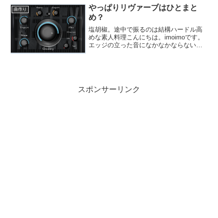
元はYA...
やっぱりリヴァーブはひとまと
曲作り
め？
塩胡椒。途中で振るのは結構ハードル高
めな素人料理こんにちは。imoimoです。
エッジの立った音になかなかならない、
て話を書こうと思いつつも、現在引越中
でして、時間もネットワークもない状
態。ようやく段ボール箱が姿を消して参
りましたが、何がどこ...
スポンサーリンク