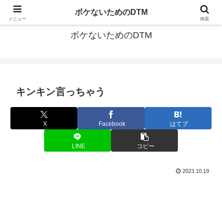
ゆる～く続ける音楽制作のあれこれや昔ばなし
ボケないためのDTM
メニュー
検索
ボケないためのDTM
キンキン言っちゃう
X
Facebook
はてブ
LINE
コピー
2023.10.19