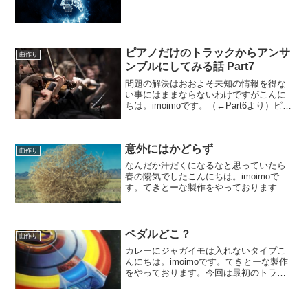
い」を基本姿勢にしておりますのでメロ
ディーを何で入れよう...
ピアノだけのトラックからアンサ
曲作り
ンブルにしてみる話 Part7
問題の解決はおおよそ未知の情報を得な
い事にはままならないわけですがこんに
ちは。imoimoです。（←Part6より）ピア
ノだけの32小節の曲を、アンサンブルに
直してみようとやっております。生音ぽ
いものが結構要るので、サンプリング音
意外にはかどらず
源主体にな...
曲作り
なんだか汗だくになるなと思っていたら
春の陽気でしたこんにちは。imoimoで
す。てきとーな製作をやっております。
今回は景気の良いものを作ろうと言う事
で、現在ベースを作っております。大サ
ビ前に、ビートが倍速になる所がありま
して。リズム音痴な上...
ペダルどこ？
曲作り
カレーにジャガイモは入れないタイプこ
んにちは。imoimoです。てきとーな製作
をやっております。今回は最初のトラッ
クにピアノを置きました。最近のマイブ
ームはPiano One（→ダウンロード）。無
料のグランドピアノ音源です。サンプル