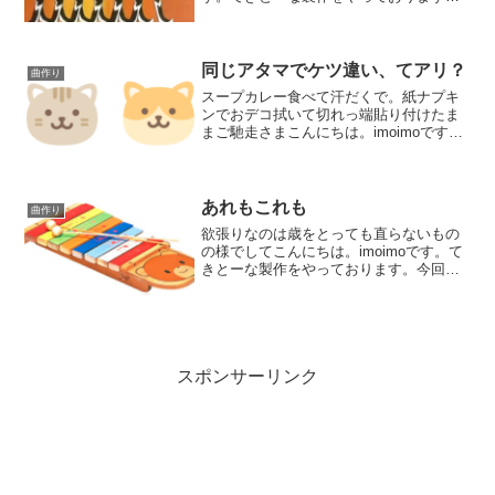
今回はとにかく気楽に作ろうと言う企
画。バンドとオケの合体ものでして、次
に手を付けるのは弦パートの5トラック。
オケ音源はあった方が...
同じアタマでケツ違い、てアリ？
曲作り
スープカレー食べて汗だくで。紙ナプキ
ンでおデコ拭いて切れっ端貼り付けたま
まご馳走さまこんにちは。imoimoです。
てきとーな製作をやっております。今回
はメロディから曲を作ろうと言う事で、
オケ音源の弦パートを並べて作っており
ます。主題が２つで...
あれもこれも
曲作り
欲張りなのは歳をとっても直らないもの
の様でしてこんにちは。imoimoです。て
きとーな製作をやっております。今回は
大昔の曲をオケバージョンに作り直そう
と言う企画。何だかんだと言いながらも
随分トラックは増えました。永遠にMIDI
で作れるほどP...
スポンサーリンク