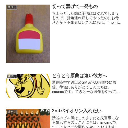
た所。どうもハッキリした方針が思い付
かないので、仮で...
切って繋げて一発もの
曲作り
ちょっとした隙に子供ははぐれてしまう
もので。折角連れ戻してやったのにお母
さんから不審者扱いこんにちは。imoimo
です。てきとーにゆるーく曲作りをやっ
ております。今回は元気の良い感じのも
のを作ろうと思って取り組んでおりま
す。ひょんな事から2...
とうとう原曲は遠い彼方へ
曲作り
通信障害で送出済SMSが30時間後に着
信。律儀にありがとうこんにちは。
imoimoです。てきとーな製作をやってお
ります。今回は遠い昔に作ったメロディ
に全く別物のバックを付けようと言う企
画。リードギターでも入れようかとして
いる所です。元々はア...
2ndバイオリン入れたい
曲作り
渋谷のビル風はこのままだと災害級にな
る気もするのよこんにちは。imoimoで
す。てきとーな製作をやっております。