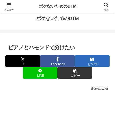
ゆる～く続ける音楽制作のあれこれや昔ばなし
ボケないためのDTM
メニュー
検索
ボケないためのDTM
ピアノとハモンドで分けたい
X
Facebook
はてブ
LINE
コピー
2021.12.05