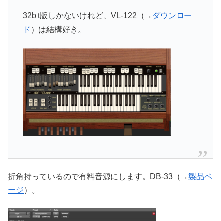
32bit版しかないけれど、VL-122（→
ダウンロー
ド
）は結構好き。
折角持っているので有料音源にします。DB-33（→
製品ペ
ージ
）。