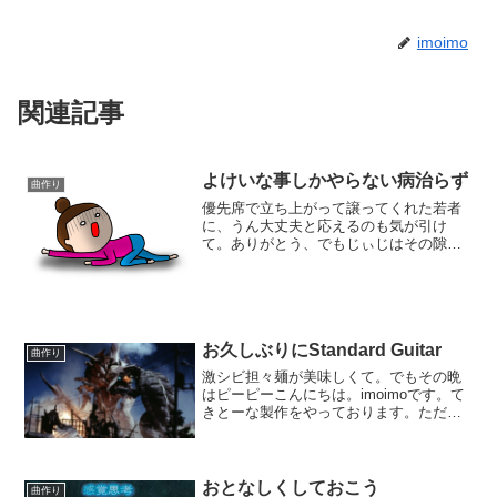
imoimo
関連記事
よけいな事しかやらない病治らず
曲作り
優先席で立ち上がって譲ってくれた若者
に、うん大丈夫と応えるのも気が引け
て。ありがとう、でもじぃじはその隙間
に入れる横幅じゃあないのよ。こんにち
は。imoimoです。てきとーな製作をやっ
ております。今回のお題はパッチワーク
だったもの。細切れの...
お久しぶりにStandard Guitar
曲作り
激シビ担々麺が美味しくて。でもその晩
はピーピーこんにちは。imoimoです。て
きとーな製作をやっております。ただい
ま一曲出来上がった所でして。お次は何
をやろうかしら。前回は身の程も顧みず
にフルオケ風味のものに取り組んで、3ヶ
月もかかってしま...
おとなしくしておこう
曲作り