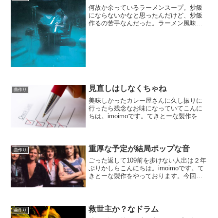
何故か余っているラーメンスープ。炒飯
にならないかなと思ったんだけど、炒飯
作るの苦手なんだった。ラーメン風味の
ベタベタご飯の出来上がり。こんにち
は。imoimoです。てきとーな製作をやっ
ております。今回のお題はパッチワーク
だったもの。細切れの...
見直しはしなくちゃね
曲作り
美味しかったカレー屋さんに久し振りに
行ったら残念なお味になっていてこんに
ちは。imoimoです。てきとーな製作をや
っております。ノーアイデアから行き当
たりばったりに作り始めてしまいまし
た。とは言えいつも通りの事ではありま
すが。日頃ギターのト...
重厚な予定が結局ポップな音
曲作り
ごった返して109前を歩けない人出は２年
ぶりかしらこんにちは。imoimoです。て
きとーな製作をやっております。今回は
新調したPCの試運転を兼ねて気楽にやっ
ております。気楽にやり過ぎてあっちも
こっちも破綻。かえって手間取っており
ます。どうに...
救世主か？なドラム
曲作り