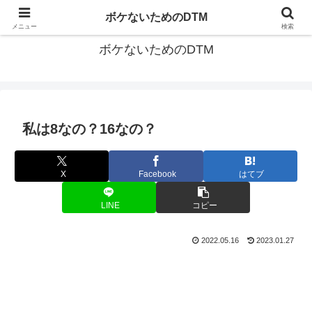
ゆる～く続ける音楽制作のあれこれや昔ばなし
ボケないためのDTM
メニュー
検索
ボケないためのDTM
私は8なの？16なの？
X
Facebook
はてブ
LINE
コピー
2022.05.16
2023.01.27