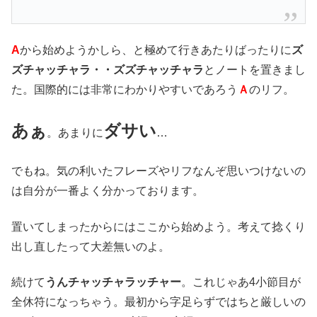
A
から始めようかしら、と極めて行きあたりばったりに
ズ
ズチャッチャラ・・ズズチャッチャラ
とノートを置きまし
た。国際的には非常にわかりやすいであろう
Ａ
のリフ。
あぁ
ダサい
。あまりに
…
でもね。気の利いたフレーズやリフなんぞ思いつけないの
は自分が一番よく分かっております。
置いてしまったからにはここから始めよう。考えて捻くり
出し直したって大差無いのよ。
続けて
うんチャッチャラッチャー
。これじゃあ4小節目が
全休符になっちゃう。最初から字足らずではちと厳しいの