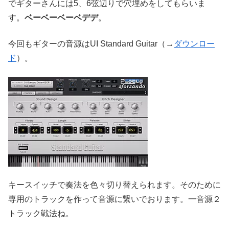
でギターさんには5、6弦辺りで穴埋めをしてもらいま
す。
ベーベーベーベデデ
。
今回もギターの音源はUI Standard Guitar（→
ダウンロー
ド
）。
キースイッチで奏法を色々切り替えられます。そのために
専用のトラックを作って音源に繋いでおります。一音源２
トラック戦法ね。