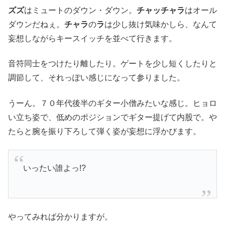
ズズ
はミュートのダウン・ダウン。
チャッチャラ
はオール
ダウンだねぇ。
チャラ
の
ラ
は少し抜け気味かしら、なんて
妄想しながらキースイッチを並べて行きます。
音符同士をつけたり離したり。ゲートを少し短くしたりと
調節して、それっぽい感じになって参りました。
うーん。７０年代後半のギター小僧みたいな感じ。ヒョロ
い立ち姿で、低めのポジションでギター提げて内股で。や
たらと腕を振り下ろして弾く姿が妄想に浮かびます。
いったい誰よっ!?
やってみれば分かりますが。