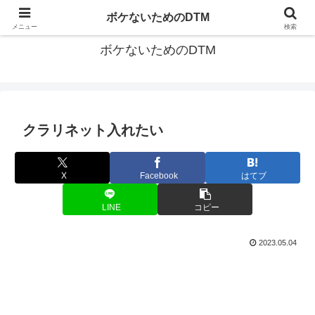
ゆる～く続ける音楽制作のあれこれや昔ばなし
ボケないためのDTM
メニュー
検索
ボケないためのDTM
クラリネット入れたい
X
Facebook
はてブ
LINE
コピー
2023.05.04