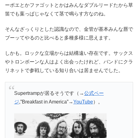
ーボエとかファゴットとかはみんなダブルリードたから草
笛でも葉っぱじゃなくて茎で鳴らす方なのね。
そんなざっくりとした認識なので、金管が基本みんな唇で
ブーッてやるのと比べると多種多様に思えます。
しかも。ロックな立場からは結構遠い存在です。サックス
やトロンボーンな人はよく出会ったけれど、バンドにクラ
リネットで参戦している知り合いは居ませんでした。
Supertrampが居るそうです（→
公式ペー
ジ
,”Breakfast in America”→
YouTube
）。