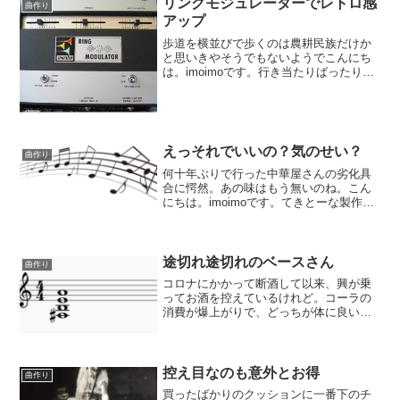
リングモジュレーターでレトロ感
曲作り
アップ
歩道を横並びで歩くのは農耕民族だけか
と思いきやそうでもないようでこんにち
は。imoimoです。行き当たりばったりの
製作をやっております。今回のお題はツ
インドラム。結構出来上がりました。途
中にハモンドのソロを入れようとやって
おります。大体でき...
えっそれでいいの？気のせい？
曲作り
何十年ぶりで行った中華屋さんの劣化具
合に愕然。あの味はもう無いのね。こん
にちは。imoimoです。てきとーな製作を
やっております。今回もバンドとオケの
合体もの。練習も勉強も大嫌いなド素人
が行きあたりばったりに作れるものでし
ょうか、と言う企画...
途切れ途切れのベースさん
曲作り
コロナにかかって断酒して以来、興が乗
ってお酒を控えているけれど。コーラの
消費が爆上がりで、どっちが体に良いの
やら。こんにちは。imoimoです。てきと
ーな製作をやっております。今回のお題
はなんちゃってプログレ。これまでにハ
モンドとシンセ４台...
控え目なのも意外とお得
曲作り
買ったばかりのクッションに一番下のチ