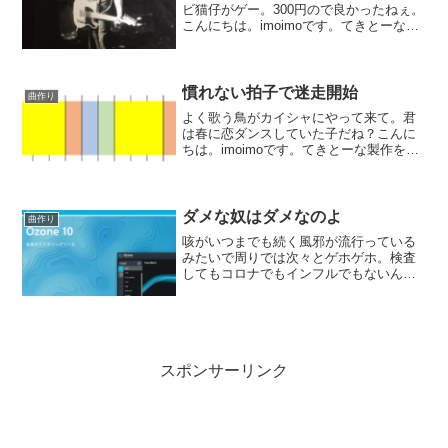
ビ猫仔がゲー。300円ので良かったねぇ。
こんにちは。imoimoです。てきとーな製
作をやっております。今回のお題は普通
になりたい。バンドとオケの合体もので
極力当たり障りのないものを目指してお
ります。オケパ...
慣れない拍子で迷走開始
曲作り
よく歌う鳥がカイシャにやって来て。君
は春に恋ダンスしていた子だね？こんに
ちは。imoimoです。てきとーな製作をや
っております。今回のプロジェクトは12
拍子をやりたい、と言う企画。不慣れな
のよねぇ、12拍子。デーーデデデデーー
デデデみたいな...
ダメな奴はダメなのよ
曲作り
咳がいつまでも続く風邪が流行っている
みたいで周りでは次々とゲホゲホ。検査
してもコロナでもインフルでもないんだ
ってっ。こんにちは。imoimoです。てき
とーな製作をやっております。今回のお
題はバンドとオケの合体ものでした。無
計画に始めたのが災...
スポンサーリンク