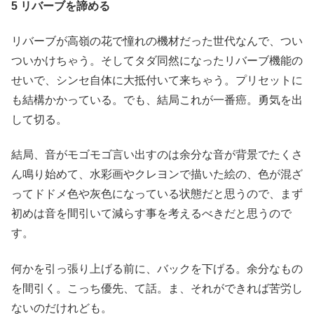
5 リバーブを諦める
リバーブが高嶺の花で憧れの機材だった世代なんで、つい
ついかけちゃう。そしてタダ同然になったリバーブ機能の
せいで、シンセ自体に大抵付いて来ちゃう。プリセットに
も結構かかっている。でも、結局これが一番癌。勇気を出
して切る。
結局、音がモゴモゴ言い出すのは余分な音が背景でたくさ
ん鳴り始めて、水彩画やクレヨンで描いた絵の、色が混ざ
ってドドメ色や灰色になっている状態だと思うので、まず
初めは音を間引いて減らす事を考えるべきだと思うので
す。
何かを引っ張り上げる前に、バックを下げる。余分なもの
を間引く。こっち優先、て話。ま、それができれば苦労し
ないのだけれども。