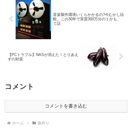
音楽製作環境いくらかかるの?今むかし比
較。この30年で実質300万分の１かも、
て話
【PCトラブル】NASが消えた！とりあえ
ずの対策
コメント
コメントを書き込む
ホーム
曲作り