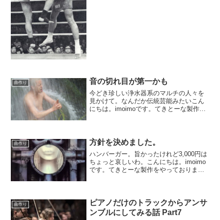
作の準備をしております。どんな音源で
もそのままで良い音になるように作られ
ているわけでして...
音の切れ目が第一かも
曲作り
今どき珍しい浄水器系のマルチの人々を
見かけて。なんだか伝統芸能みたいこん
にちは。imoimoです。てきとーな製作を
やっております。新しくプロジェクトを
作りまして、取り敢えずギターのトラッ
クを打込み始めた所です。ガチでギター
の弾けないimoi...
方針を決めました。
曲作り
ハンバーガー。旨かったけれど3,000円は
ちょっと哀しいわ。こんにちは。imoimo
です。てきとーな製作をやっておりま
す。只今新規にプロジェクトを立ち上げ
て、最初のトラックにはハモンド音源を
挿したところです。いつも通りにノーア
イデアでして。...
ピアノだけのトラックからアンサ
曲作り
ンブルにしてみる話 Part7