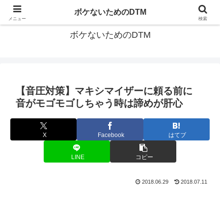
ゆる～く続ける音楽制作のあれこれや昔ばなし
ボケないためのDTM
メニュー
検索
ボケないためのDTM
【音圧対策】マキシマイザーに頼る前に
音がモゴモゴしちゃう時は諦めが肝心
X
Facebook
はてブ
LINE
コピー
2018.06.29
2018.07.11