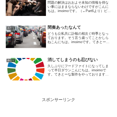
問題の解決はおおよそ未知の情報を得な
い事にはままならないわけですがこんに
ちは。imoimoです。（←Part6より）ピア
ノだけの32小節の曲を、アンサンブルに
直してみようとやっております。生音ぽ
いものが結構要るので、サンプリング音
間奏あったなんて
源主体にな...
曲作り
どうも公私共に訃報の相次ぐ時季となっ
ております。そう言う歳ってことかしら
ねこんにちは。imoimoです。てきとーな
製作をやっております。今回はとにかく
気楽に作ろうと言う企画で。骨組みを作
って、今はメロディ作り。バンドとオケ
の合体ものと言う最...
消してしまうのも忍びない
曲作り
久しぶりにフードファイトになってしま
って半日ダウンこんにちは。imoimoで
す。てきとーな製作をやっております。
今回は不慣れな12拍子で作るオケものと
言う企画でして。ミックスも終盤となり
ました。オケものだから、20パート以上
あるのよ。練習も...
スポンサーリンク