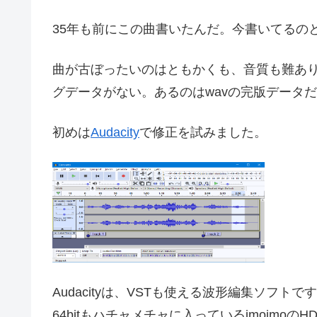
35年も前にこの曲書いたんだ。今書いてるの
曲が古ぼったいのはともかくも、音質も難あり
グデータがない。あるのはwavの完版データ
初めは
Audacity
で修正を試みました。
Audacityは、VSTも使える波形編集ソフト
64bitもハチャメチャに入っているimoimo