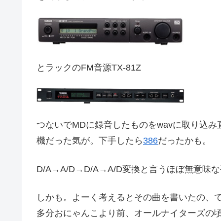
とラックのFM音源TX-81Z
つないでMDに録音したものをwavに取り込み
機だった気が。下手したら
386
だったかも。
D/A→A/D→D/A→A/D変換と言うほぼ無
しかも。よーく考えるとその曲を書いたの、て
多分おにゃんこより前、オールナイターズの