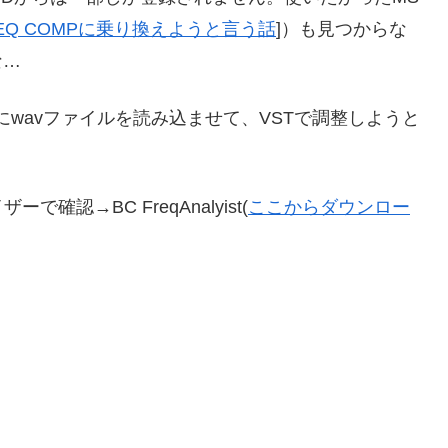
 EQ COMPに乗り換えようと言う話
]）も見つからな
な…
にwavファイルを読み込ませて、VSTで調整しようと
認→BC FreqAnalyist(
ここからダウンロー