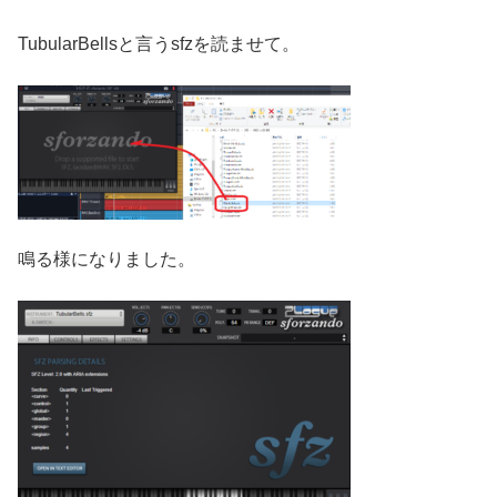
TubularBellsと言うsfzを読ませて。
鳴る様になりました。