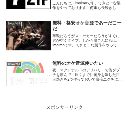
こんにちは。imoimoです。てきとーな製
作をやっております。何事も長続きしな
い性格をどうにかしようと、週六のブロ
グ更新を課しております。そんなわけ
で、製作が行き詰まってネタが無くなる
無料・格安オケ音源であーだこー
DAW/VST
と始まる振り返り。も...
だ
革靴だろうがスニーカーだろうがすぐに
穴が空くタイプ。しかも底こんにちは。
imoimoです。てきとーな製作をやってお
ります。今回のお題は虫干し。お蔵入り
して使わずにいるプラグインを色々引っ
張り出してみております。折角シリーズ
無料のオケ音源使いたい
揃いで買ったのに使...
DAW/VST
夜、マクドナルドのデリバリーで倍ダブ
チを頼んで。届くまでに黄身を潰した目
玉焼きを2つ作っておいて倍倍エグチにし
て食べるのがマイブーム。こんにちは。
imoimoです。てきとーな製作をやってお
ります。はじめはトリチに挟んだのです
が、チーズを剥が...
スポンサーリンク