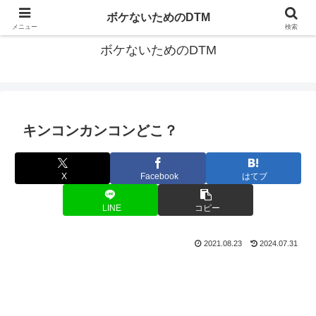
ゆる～く続ける音楽制作のあれこれや昔ばなし
ボケないためのDTM
メニュー
検索
ボケないためのDTM
キンコンカンコンどこ？
X
Facebook
はてブ
LINE
コピー
2021.08.23
2024.07.31