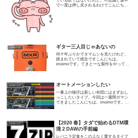
でいる訳ではないけれど。不思議と途中
で一度は押し戻されるわけでこんにち
は。imoimoです。旧作を手直ししようと
やっております。今回引っ張り出したの
は2年前のREAPERプロジェクト。
REAPER主に海外...
ギター三人目じゃあないの
DAW/VST
何十年ぶりかでタマムシを見たけれど、
踏まれていて残念ですこんにちは。
imoimoです。てきとーな製作をやってお
ります。今回はササッとできるだけシン
プルに仕上げようと言う企画でしたが、
結局いつもの通りに難航しておりまし
て。ようやくギター二人に...
オートメーションしたい
DAW/VST
一番上の猫仔は新しい布団にはまずおし
っこしたいタイプ。今回は一週間ガマン
できましたこんにちは。imoimoです。て
きとーな製作をやっております。今回の
企画は大昔の曲のオケバージョンへの作
り直し。ミックスを始めておりまして、
弦パートからやって...
【2020 春】タダで始めるDTM環
DAW/VST
境 2 DAWの手前編
レバニラ定食をこの上なく愛するタイプ