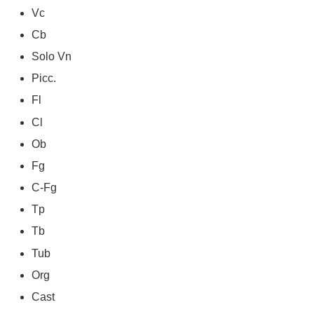
Vc
Cb
Solo Vn
Picc.
Fl
Cl
Ob
Fg
C-Fg
Tp
Tb
Tub
Org
Cast