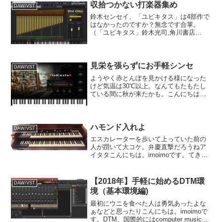
収拾つかない打楽器集め
DAW/VST
鈴木センセイ、「ユビキタス」は4部作で
はなかったのですか？無念です合掌。
（「ユビキタス」鈴木光司,角川書店
→Wikipedia）こんにちは。imoimoです。
てきとーな製作をやっております。突然
ですが、逆流性食道炎です。【みどりの
ふきたクリ...
見栄を張らずにお手軽シンセ
DAW/VST
ようやく赤とんぼを見かける様になった
けど気温は30℃以上。なんてもたもたし
ている間に秋が来たかも。こんにちは。
imoimoです。てきとーな製作をやってお
ります。行きあたりばったりにやり過ぎ
てしばらく難航しておりましたが、よう
やくギター・ベー...
ハモンド入れよ
DAW/VST
エスカレーターを歩いて上っていた前の
人が躓いて大コケ。弁慶直撃だろうねア
イタタこんにちは。imoimoです。てきと
ーな製作をやっております。今回も前回
に続き不慣れな12拍子で何かと作ろうと
言う企画。難航していたけれど、ようや
【2018年】手軽に始めるDTM環
DAW/VST
くトラックが出揃...
境（基本環境編)
最初にウニを食べた人は勇気あったよな
ぁなどと思ったりこんにちは。imoimoで
す。DTM、国際的にはcomputer musicと