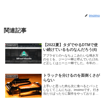
imoimo
関連記事
【2022夏】タダでやるDTMで使
DAW/VST
い続けているものなんだろう(4)
アブラゼミのへなちょこみたいな鳴き方
のセミを、ジージー蝉と呼んでいたけれ
ど正しくはニーニー蝉でした。今年のメ
インかもこんにちは。imoimoです。てき
とーな製作をやっております。日々やら
かすトラブルを記録しておりますが、ネ
トラックを分けるのを面倒くさが
DAW/VST
タ切れすると始まる...
らない
上手いと思った肉も次に食べるとパッと
しなくてこんにちは。imoimoです。行き
当たりばったりに製作をやっておりま
す。今回使っているのはお久しぶりの
Cakewalk。Cakewalk by BandLab有名な
SONARが無償公開となった総合...