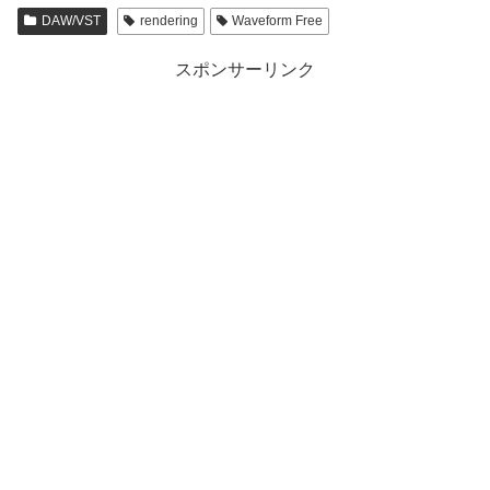
DAW/VST
rendering
Waveform Free
スポンサーリンク