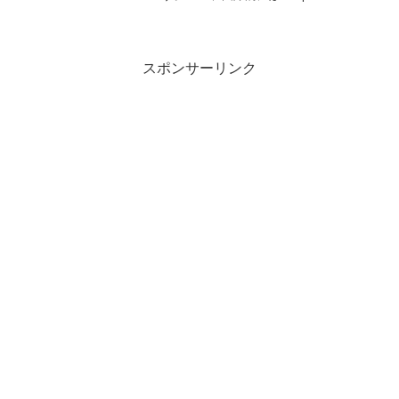
呼ばれる音楽製作は、昔と違って意外と
手軽に、お財布にも優しく始められる様
になりました（→参照）。まとめをかね
が...
スポンサーリンク