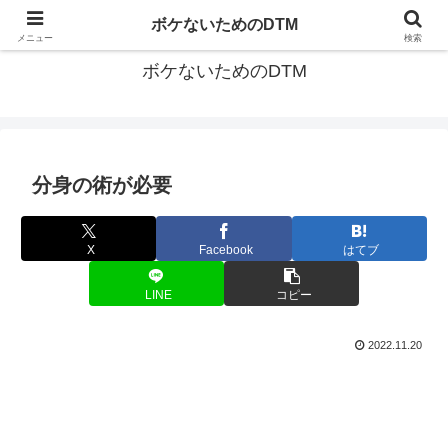
ゆる～く続ける音楽制作のあれこれや昔ばなし
ボケないためのDTM
メニュー
検索
ボケないためのDTM
分身の術が必要
X
Facebook
はてブ
LINE
コピー
2022.11.20