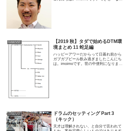
作をやっております。ま。豚肉嫌いとか
言いながら日頃カツ丼食いまくってます
から、あてになりゃしません。今回は気
楽にチャチャッとロ...
【2019 秋】タダで始めるDTM環
DAW/VST
境まとめ 11 蛇足編
ハッピーアワーだからって日暮れ前から
ガブガブビール飲み過ぎましたこんにち
は。imoimoです。世の中便利になりまし
て。そこそこの事で良ければタダで楽曲
製作を行える様になりました。
←INDEX←10へ戻るお気に入りという
か、結構出番が多いよな...
ドラムのセッティング Part 3
DAW/VST
（キック）
天才は理解されない、と自分で言われて
もね。案外可愛らしいものではあります