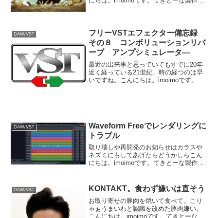
にちは。imoimoです。てきとーな製作を
やっております。今作っているのはバン
ドとオケの合体もの。金管のパートが一
通り出揃った所です。「弾かない」「歌
わない」事にしてお...
フリーVSTエフェクター備忘録
DAW/VST
その８ コンボリューションリバ
ーブ アンプシミュレータ―
最近の出来事と思っていてもすでに20年
近く経っている21世紀。時の経つのは早
いですね。こんにちは。imoimoです。お
勉強かねがね比較的新参者のエフェクタ
ーをまとめてみていますが、まあ使った
ことないものが多いです。DTM、て言う
とヴォカロか...
Waveform Freeでレンダリングに
DAW/VST
トラブル
取り壊しや再開発のお知らせはカラスや
ネズミにもしてあげたらどうかしらこん
にちは。imoimoです。てきとーな製作を
やっております。今回は大昔の曲をオケ
バージョンに作り直そうと言う企画。オ
ーケストラアレンジは、ド素人が行き当
KONTAKT。食わず嫌いは直そう
DAW/VST
たりばったりにやれ...
お取り寄せの豚肉を焼いて食べて。こり
ゃぁうまいわと認識を改めた豚肉嫌い。
こんにちは。imoimoです。てきとーな製