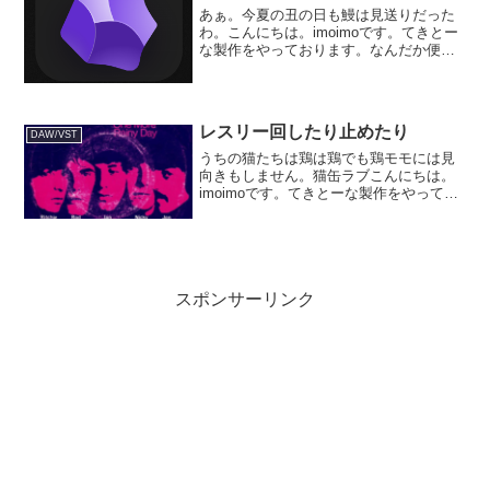
あぁ。今夏の丑の日も鰻は見送りだった
わ。こんにちは。imoimoです。てきとー
な製作をやっております。なんだか便利
そうだってんでObsidianを入れてみまし
た。【Obsidian.md】図書カードの整理ツ
ールの様な、その昔のKJ法の付箋の...
レスリー回したり止めたり
DAW/VST
うちの猫たちは鶏は鶏でも鶏モモには見
向きもしません。猫缶ラブこんにちは。
imoimoです。てきとーな製作をやってお
ります。今回はギターから作り始めまし
て、現在ハモンドを入れているところ。
先日折角公開されたので、無料のハモン
ド音源HaNon ...
スポンサーリンク