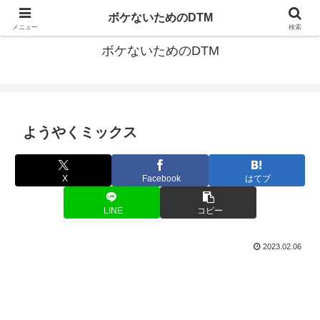
ゆる～く続ける音楽制作のあれこれや昔ばなし
ボケないためのDTM
メニュー
検索
ボケないためのDTM
ようやくミックス
X
Facebook
はてブ
LINE
コピー
2023.02.06