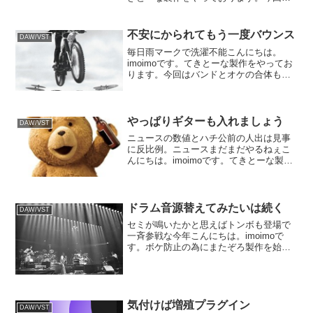
遠い昔に作ったメロディに全く別物のバ
ックを付けようと言う企画。今はメロデ
ィのトラックを作っております。「弾か
不安にかられてもう一度バウンス
DAW/VST
ない」「歌わない」...
毎日雨マークで洗濯不能こんにちは。
imoimoです。てきとーな製作をやってお
ります。今回はバンドとオケの合体も
の。気楽にやろうと無計画に始めてしま
ったのが仇となってかなり手こずってお
ります。それでも一通りトラックが出揃
ったので、取り敢えず一...
やっぱりギターも入れましょう
DAW/VST
ニュースの数値とハチ公前の人出は見事
に反比例。ニュースまだまだやるねぇこ
んにちは。imoimoです。てきとーな製作
をやっております。今回は最初にピアノ
のトラックを作りました。行き当たりば
ったりの姿勢が今回は特に酷くて。果た
して曲になるのかど...
ドラム音源替えてみたいは続く
DAW/VST
セミが鳴いたかと思えばトンボも登場で
一斉参戦な今年こんにちは。imoimoで
す。ボケ防止の為にまたぞろ製作を始め
ようと言う事で。現代ではループとかサ
ンプルとかを活用して手際良く製作をす
るのがセオリーの様ですが、そんなに便
利になってしまっては...
気付けば増殖プラグイン
DAW/VST