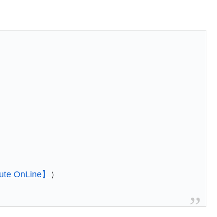
ute OnLine】
）