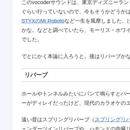
このvocoderサウンドは、東京ディズニー
ぐらい行っていないので、今もそうかどうか
STYXのMr.Roboto
など一生を風靡しました、
かな。などと調べていたら、モーリス・ホワ
でした。
でとにかく本論に入ろうと。後はリバーブか
リバーブ
ホールやトンネルみたいにパンて鳴らすとパ
ーがディレイだったけど、現代のカラオケの
遠い昔はスプリングリバーブ（
スプリングリ
ェンダーツインリバーブや、ハモンドの内臓リ