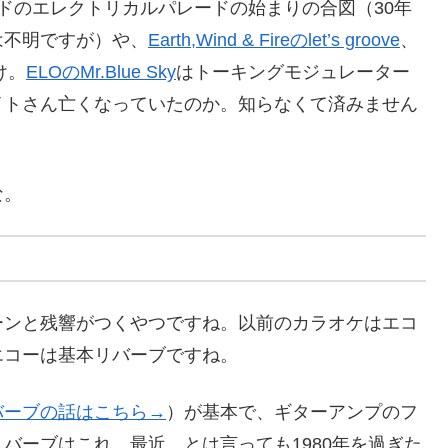
ランドのエレクトリカルパレードの始まりの合図（30年
は不明ですが）や、
Earth,Wind & Fireのlet’s groove
、
け。
ELOのMr.Blue Sky
はトーキングモジュレーター
イトさん亡くなっていたのか。知らなくて済みません
な。
ーンと残響がつくやつですね。以前のカラオケはエコ
エコーは基本リバーブですね。
バーブの話はこちら→
）が基本で、ギターアンプのフ
バーブはこれ。最近、とは言っても1980年を過ぎた