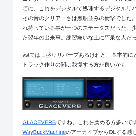
頃に、これをデジタルで処理するデジタルリ
その音のクリアーさは黒船並みの衝撃でした
れ持っている事が一つのステータスだった。少年
た翌年の出来事。練習嫌いな上に阿呆な人だ
vstでは山盛りリバーブあるけれど、基本的に
トラック作りの間は我慢する方が良いかも。
GLACEVERB
ですね。これを薦める方多いで
の
WayBackMachine
アーカイブからDLする感