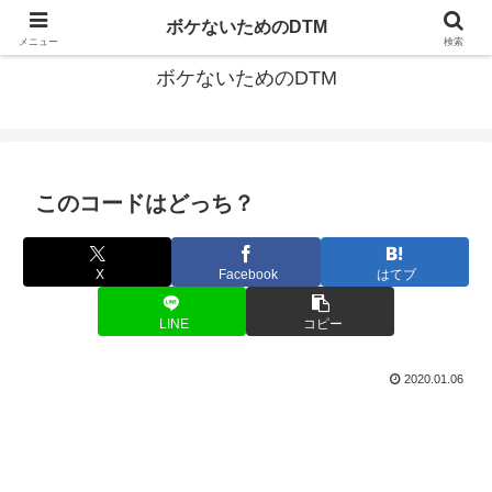
ゆる～く続ける音楽制作のあれこれや昔ばなし
ボケないためのDTM
メニュー
検索
ボケないためのDTM
このコードはどっち？
X
Facebook
はてブ
LINE
コピー
2020.01.06