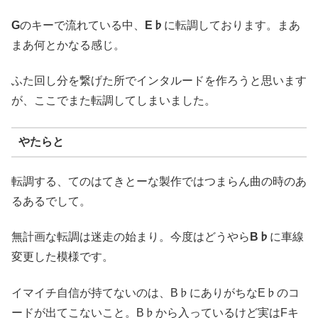
G
のキーで流れている中、
E♭
に転調しております。まあ
まあ何とかなる感じ。
ふた回し分を繋げた所でインタルードを作ろうと思います
が、ここでまた転調してしまいました。
やたらと
転調する、てのはてきとーな製作ではつまらん曲の時のあ
るあるでして。
無計画な
転調は迷走の始まり
。今度はどうやら
B♭
に車線
変更した模様です。
イマイチ自信が持てないのは、B♭にありがちなE♭のコ
ードが出てこないこと。B♭から入っているけど実はFキ