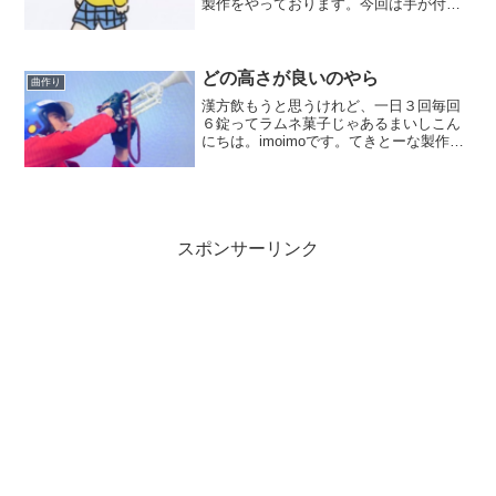
製作をやっております。今回は手が付け
られない程酷い出来になりそうでして。
形ばかりにミックスして出来上がりにし
てしまおうと急いでおります。杜撰な造
りだと、気持ちとは...
どの高さが良いのやら
曲作り
漢方飲もうと思うけれど、一日３回毎回
６錠ってラムネ菓子じゃあるまいしこん
にちは。imoimoです。てきとーな製作を
やっております。しかも。毎回６錠飲ん
でもどうやら大半はそのまま消化もせず
に出て来ている様なのです。これで良い
の？？勿体無いから...
スポンサーリンク