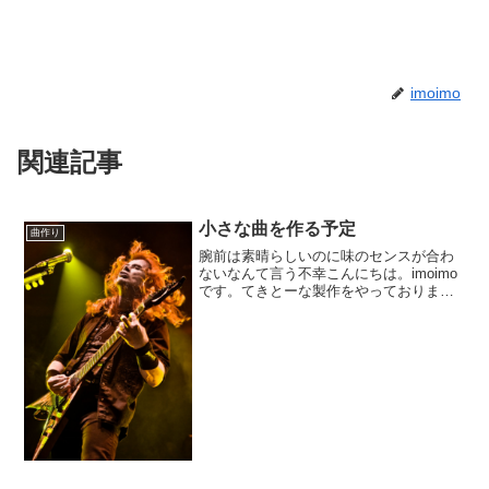
imoimo
関連記事
小さな曲を作る予定
曲作り
腕前は素晴らしいのに味のセンスが合わ
ないなんて言う不幸こんにちは。imoimo
です。てきとーな製作をやっておりま
す。さてさて。ノーアイデアから行き当
たりばったりに出来上がりまで進めてい
た曲は完成しまして。てきとーにやった
くせにAudiost...