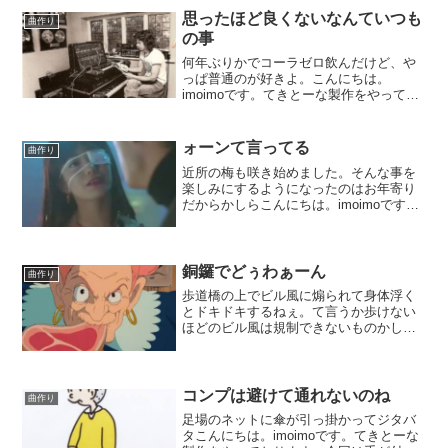
思ったほど良くないなんていつも
曲作り
の事
何年ぶりかでコーラゼロ飲んだけど、や
っぱ普通のが好きよ。こんにちは。
imoimoです。てきとーな製作をやってお
ります。今作っているのはバンドとオケ
の合体もの。入れるパートもとうとう残
すところあと２つとなりました。ピアノ
ォーンて言ってる
曲作り
とハモンドね。既に、入...
近所の梅も咲き始めました。そんな事を
楽しみにするようになったのはお年寄り
だからかしらこんにちは。imoimoです。
てきとーな製作をやっております。現
在、ミックス作業中です。今回のプロジ
ェクトはいい加減にも程がある、てぇも
のでして。手抜きで行...
銅鑼でどぅわぁーん
曲作り
歩道橋の上でビル風に煽られて身体浮く
とドキドキするねぇ。て言うか歩けない
ほどのビル風は規制できないものかし
ら。こんにちは。imoimoです。てきとー
な製作をやっております。今回のお題は
ロングテール。やたらと長い後奏をどう
しようかと言うもので...
コンプは避けて通れないのね
曲作り
足場のネットに傘が引っ掛かってジタバ
タこんにちは。imoimoです。てきとーな