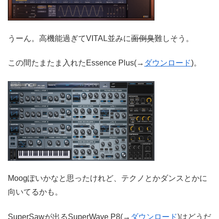
うーん。高機能過ぎてVITAL並みに
面倒臭
難しそう。
この間たまたま入れたEssence Plus(→
ダウンロード
)。
Moogぽいかなと思ったけれど、テクノとかダンスとかに
向いてるかも。
SuperSawが出るSuperWave P8(→
ダウンロード
)はどうだ