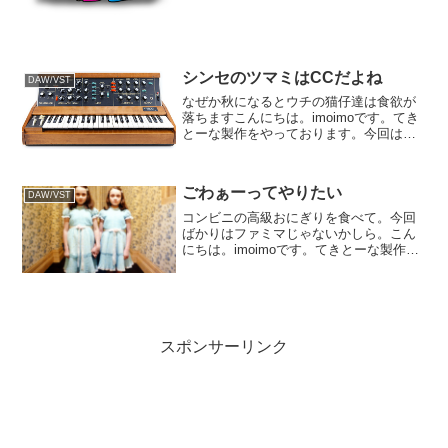
て、今はミックスに手を着けた所。オケ
ものはどうしてもトラックが多めでし
て。低速ノート一本で勝...
シンセのツマミはCCだよね
DAW/VST
なぜか秋になるとウチの猫仔達は食欲が
落ちますこんにちは。imoimoです。てき
とーな製作をやっております。今回はバ
ンド形式でシンプルに作ろうと言う企画
でしたが、結局ゴテゴテと付け足してお
ります。そんなわけで今はシンセを入れ
ごわぁーってやりたい
ようと言う所。シン...
DAW/VST
コンビニの高級おにぎりを食べて。今回
ばかりはファミマじゃないかしら。こん
にちは。imoimoです。てきとーな製作を
やっております。コンビニのおにぎりを
食べられなくなって久しくて。ミニスト
ップの手作りおにぎりは良かったんだけ
ど、残念ながらお休...
スポンサーリンク