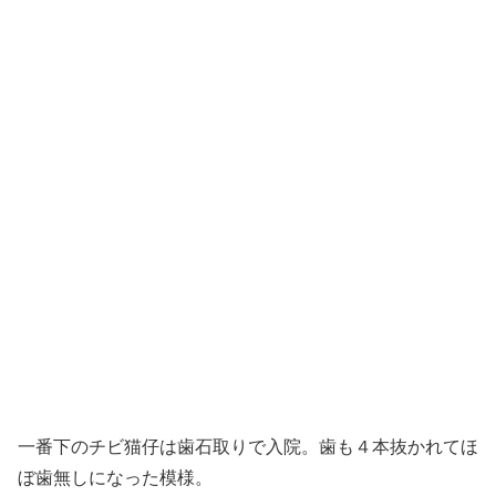
一番下のチビ猫仔は歯石取りで入院。歯も４本抜かれてほ
ぼ歯無しになった模様。