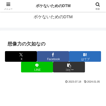
ゆる～く続ける音楽制作のあれこれや昔ばなし
ボケないためのDTM
メニュー
検索
ボケないためのDTM
想像力の欠如なの
X
Facebook
はてブ
LINE
コピー
2023.07.18
2024.01.05