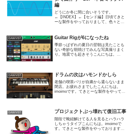
編
どうにか冬に間に合いそうです。
←【INDEX】←【センド編】日頃てきと
ーな製作をやっておりまして、色々とや
らかす失態やトラブルを反面教師よろし
く記録しております。ネタに事欠くとつ
いつい始めてしまうまとめを今年もやっ
Guitar Rigが6になったね
DAW/VST
てしまいました。タダで、練...
季節っぱずれの夏日の翌朝は見たことも
ない奇妙な朝焼けでみんな写真撮りまく
り。地震でも起きそうこんにちは。
imoimoです。てきとーな製作をやってお
ります。今回はシンプルなバンド形式の
ものを作ろうと考えております。でもギ
ターは二人ね。音源はU...
ドラムの次はハモンドかしら
DAW/VST
老舗の喫茶パリが自粛から還らないまま
閉店。お疲れさまでしたこんにちは。
imoimoです。てきとーな製作をやってお
ります。今回はギターから作り始めまし
て、ベース・ドラムが入った所です。ド
ラムはパラアウトしたものを一度オーデ
ィオに書き出して、ミ...
プロジェクトぶっ壊れて復旧工事
DAW/VST
階段で靴紐解けてる人を見るとハラハラ
しちゃうタイプこんにちは。imoimoで
す。てきとーな製作をやっております。
今回はオケ音源を使って作っておりまし