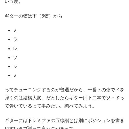
い五度。
ギターの弦は下（6弦）から
ミ
ラ
レ
ソ
シ
ミ
ってチューニングするのが普通だから、一番下の弦でドを
弾くのは結構大変。だとしたらギターは下二本で
ソ・ド
っ
て弾いているって事みたい。調べてみよう。
ギターにはドレミファの五線譜とは別にポジションを書き
やすいタブ譜って言うのがあって…