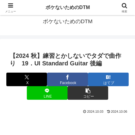
ゆる～く続ける音楽制作のあれこれや昔ばなし
ボケないためのDTM
メニュー
検索
ボケないためのDTM
【2024 秋】練習とかしないでタダで曲作
り 19．UI Standard Guitar 後編
X
Facebook
はてブ
LINE
コピー
2024.10.03
2024.10.06