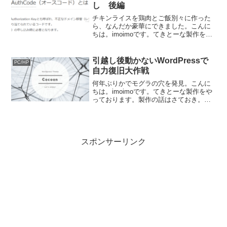
し 後編
チキンライスを鶏肉とご飯別々に作った
ら、なんだか豪華にできました。こんに
ちは。imoimoです。てきとーな製作をや
っております。この間サーバーのお引越
しをドメインごとやったので一応記録し
ておきます。思いのほか話しが長くなっ
引越し後動かないWordPressで
PC/HP
て、前後編に分けて...
自力復旧大作戦
何年ぶりかでモグラの穴を発見。こんに
ちは。imoimoです。てきとーな製作をや
っております。製作の話はさておき。
WordPressが動いていたサーバーを安易
にお引越ししたら、どうにもこうにも動
かなくなりました。→【動かなくなった
お話】←IN...
スポンサーリンク