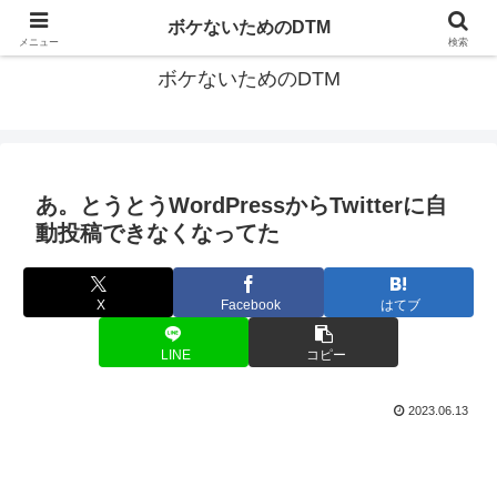
ゆる～く続ける音楽制作のあれこれや昔ばなし
ボケないためのDTM
メニュー
検索
ボケないためのDTM
あ。とうとうWordPressからTwitterに自
動投稿できなくなってた
X
Facebook
はてブ
LINE
コピー
2023.06.13