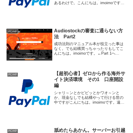
あるわけで。こんにちは。imoimoです。
遠い昔。米が全く足りない！と言う年が
ありまして。日本が戦後初めて米を輸入
する事態となりました。どうしても国産
米がないと商売にな...
Audiostockの審査に通らない方
PC/HP
法 Part2
成功法則のマニュアル本が役立った事は
なく。でも結構買っちゃったりもしてこ
んにちは。imoimoです。←Part 1へ
←INDEX細々とてきとーにゆるーく曲作
りをやっております。添削してもらえる
のでAudiostockにたまーに応募しており
ま...
【超初心者】ゼロから作る海外サ
PC/HP
イト決済環境 その1 口座開設
編
シャリ～ンとかピピッとかワオ～ンと
か、現金なしでも結構やって行ける世の
中ですがこんにちは。imoimoです。遠い
昔。練習は大嫌い、だいたいが機材のせ
い、と言うスタンスだった少年imoimoは
ロックあるあるに漏れず結構な借金を抱
えておりました...
舐めたらあかん。サーバーお引越
PC/HP