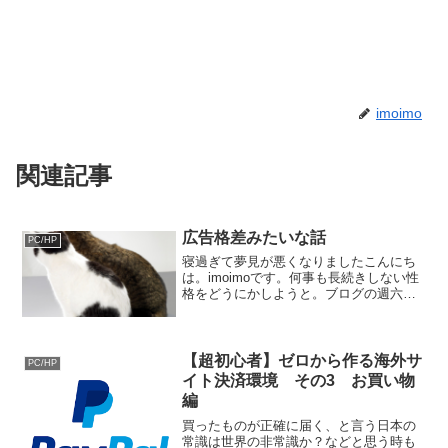
imoimo
関連記事
広告格差みたいな話
PC/HP
寝過ぎて夢見が悪くなりましたこんにち
は。imoimoです。何事も長続きしない性
格をどうにかしようと。ブログの週六更
新を課しております。人間、そんなに毎
日毎日書く事などあるわけも無く。興味
本位に色々やってみては実況中継の様な
事になっております...
【超初心者】ゼロから作る海外サ
PC/HP
イト決済環境 その3 お買い物
編
買ったものが正確に届く、と言う日本の
常識は世界の非常識か？などと思う時も