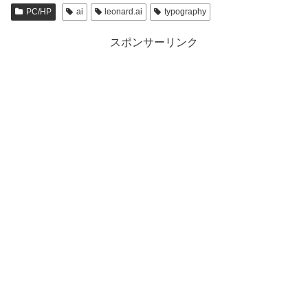
PC/HP
ai
leonard.ai
typography
スポンサーリンク