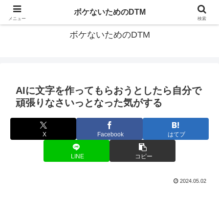
ゆる～く続ける音楽制作のあれこれや昔ばなし
ボケないためのDTM
メニュー
検索
ボケないためのDTM
AIに文字を作ってもらおうとしたら自分で
頑張りなさいっとなった気がする
X
Facebook
はてブ
LINE
コピー
2024.05.02