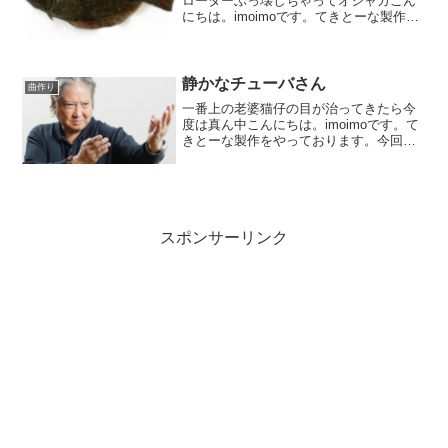
ローターぶっ壊しちゃってオシャカこん
にちは。imoimoです。てきとーな製作を
やっております。今回は前回に引き続き
不慣れな12拍子。カッチリ作れずあちら
こちらを直しながら、もやぁっと作って
おります。ギター...
静かなチューバさん
曲作り
一番上の老婆猫仔の目が治ってきたら今
度は真ん中こんにちは。imoimoです。て
きとーな製作をやっております。今回は
バンドとオケの合体ものを作ろうと言う
企画。ほぼパートが出揃いました。残す
ところはパーカッションとチューバ。な
にしろ練習も勉強も...
スポンサーリンク