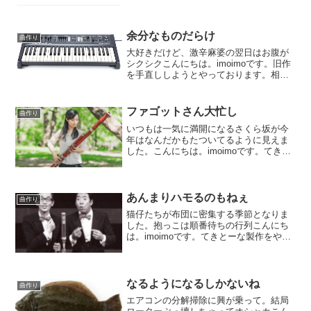
にちは。imoimoです。てきとーな製作を
やっております。今回は大昔の曲をオケ
アレンジしようという企画。身の丈以上
の企画なので、なか...
余分なものだらけ
曲作り
大好きだけど、激辛麻婆の翌日はお腹が
シクシクこんにちは。imoimoです。旧作
を手直ししようとやっております。相当
気ままに作ったものの様で、似たような
ストリングス系のシンセがやたらと挿さ
っております。どうやらアタックの遅い
ファゴットさん大忙し
曲作り
ものと早いものが欲...
いつもは一気に満開になるさくら坂が今
年はなんだかもたついてるように見えま
した。こんにちは。imoimoです。てきと
ーな製作をやっております。今回のお題
はできるだけ綺麗なオケもの。弦パート
ができて、木管もほぼ入って。ファゴッ
トを入れたら金管に...
あんまりハモるのもねぇ
曲作り
猫仔たちが布団に密集する季節となりま
した。抱っこは順番待ちの行列こんにち
は。imoimoです。てきとーな製作をやっ
ております。今回は大昔に作った曲のリ
メイクでして。元々は歌モノでしたが、
ギターメロディーにしております。途
中、ハモる所があるの...
なるようになるしかないね
曲作り
エアコンの分解掃除に興が乗って。結局