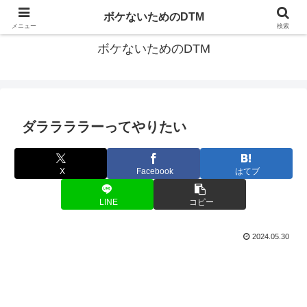
ゆる～く続ける音楽制作のあれこれや昔ばなし
ボケないためのDTM
メニュー
検索
ボケないためのDTM
ダララララーってやりたい
X
Facebook
はてブ
LINE
コピー
2024.05.30