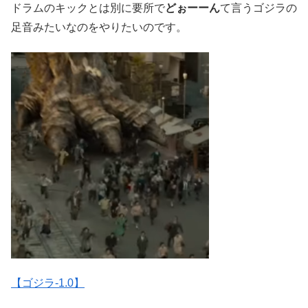
ドラムのキックとは別に要所で
どぉーーん
て言うゴジラの
足音みたいなのをやりたいのです。
【ゴジラ-1.0】