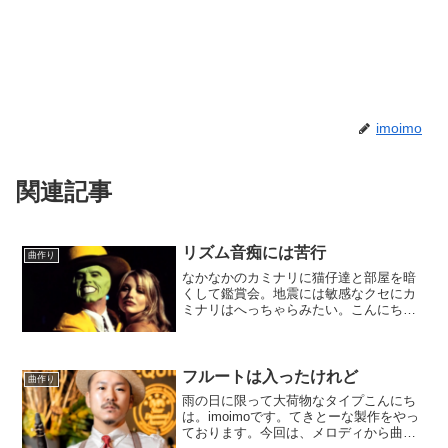
imoimo
関連記事
リズム音痴には苦行
曲作り
なかなかのカミナリに猫仔達と部屋を暗
くして鑑賞会。地震には敏感なクセにカ
ミナリはへっちゃらみたい。こんにち
は。imoimoです。てきとーな製作をやっ
ております。今回のお題はパッチワーク
だったもの。細かいクリップを寄せ集め
て作ろうと言う企画で...
フルートは入ったけれど
曲作り
雨の日に限って大荷物なタイプこんにち
は。imoimoです。てきとーな製作をやっ
ております。今回は、メロディから曲を