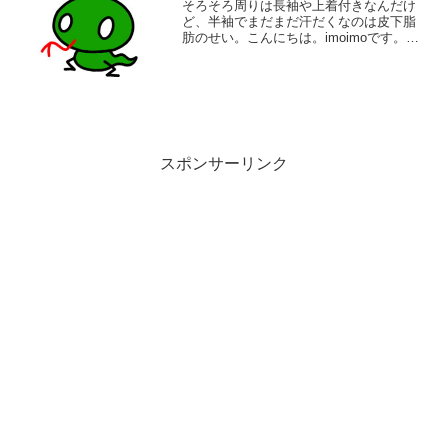
そろそろ周りは長袖や上着付きなんだけ
ど、半袖でまだまだ汗だくなのは皮下脂
肪のせい。こんにちは。imoimoです。て
きとーな製作をやっております。血圧の
センセに「三ヶ月で3kg落として」と言わ
れた夏を過ぎて。2kg増えましたっと言い
に行ったら...
スポンサーリンク