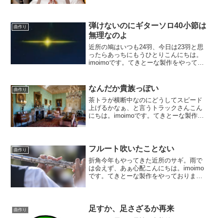
作ろうと言うお題でして。日頃はいった
いどこから作ってるのよっ？てぇ話でも
あります。オケ音源の弦パートを並べて
メロディを回り持ち...
弾けないのにギターソロ40小節は
曲作り
無理なのよ
近所の鳩はいつも24羽、今日は23羽と思
ったらあっちにもうひとりこんにちは。
imoimoです。てきとーな製作をやってお
ります。今回は気楽に作ろうと言うお題
でしたが、気楽にやり過ぎてかえって難
航しております。なんにも考えずに最初
なんだか貴族っぽい
曲作り
のトラックを作...
茶トラが横断中なのにどうしてスピード
上げるかなぁ、と言うトラックさんこん
にちは。imoimoです。てきとーな製作を
やっております。今回は不慣れな12拍子
で何か作ろうと言う企画。最初のトラッ
クがバイオリンセクションの音源だった
ので、オーケスト...
フルート吹いたことない
曲作り
折角今年もやってきた近所のサギ。雨で
は会えず、あぁ心配こんにちは。imoimo
です。てきとーな製作をやっておりま
す。今回はバンド形式とオケのコラボっ
ぽいものを作ろうと言う企画。現在は木
管を入れようとやっております。フルー
トは吹いたことないん...
足すか、足さざるか再来
曲作り