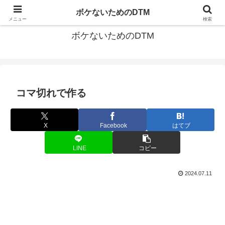
ゆる～く続ける音楽制作のあれこれや昔ばなし
ボケないためのDTM
メニュー
検索
ボケないためのDTM
コマ切れで作る
X
Facebook
はてブ
LINE
コピー
2024.07.11