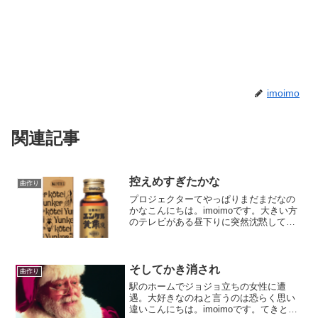
imoimo
関連記事
控えめすぎたかな
曲作り
プロジェクターてやっぱりまだまだなの
かなこんにちは。imoimoです。大きい方
のテレビがある昼下りに突然沈黙してか
ら３年が経ちます。と言う事は無くても
困らないってぇ事だよね。あぁそれなの
に。何回目かのプロジェクター欲しい病
が出まして。最近は...
そしてかき消され
曲作り
駅のホームでジョジョ立ちの女性に遭
遇。大好きなのねと言うのは恐らく思い
違いこんにちは。imoimoです。てきとー