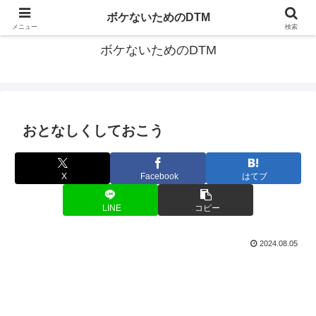
ゆる～く続ける音楽制作のあれこれや昔ばなし
ボケないためのDTM
メニュー
検索
ボケないためのDTM
おとなしくしておこう
X
Facebook
はてブ
LINE
コピー
2024.08.05