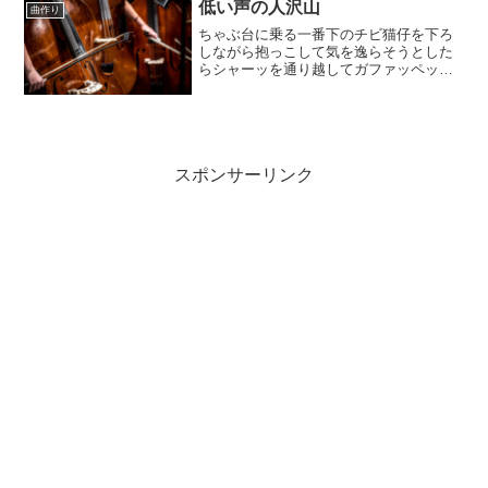
ります。オケ音源...
低い声の人沢山
曲作り
ちゃぶ台に乗る一番下のチビ猫仔を下ろ
しながら抱っこして気を逸らそうとした
らシャーッを通り越してガファッペッペ
ッ。スティッチかよ。こんにちは。
imoimoです。てきとーな製作をやってお
ります。今回のお題は普通になりたい。
奇妙な所の無い、耳に優...
スポンサーリンク