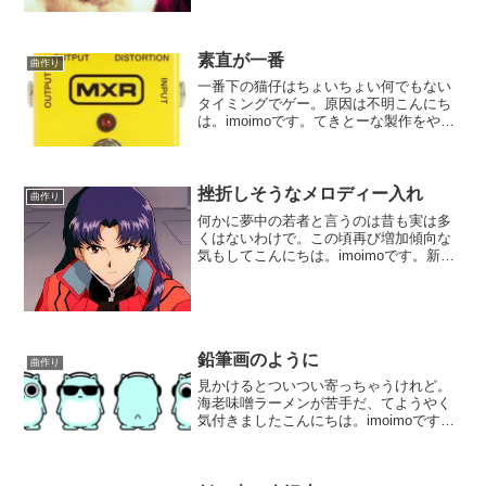
な製作をやっております。今回は不慣れ
な12拍子で何か作ろうと言う企画。オケ
ものでトラックも大分出揃いまして、打
楽器群の他は残すと...
素直が一番
曲作り
一番下の猫仔はちょいちょい何でもない
タイミングでゲー。原因は不明こんにち
は。imoimoです。てきとーな製作をやっ
ております。今回は景気の良いものを作
ろうと言う事で、ギターからトラックを
作り始めました。おさらいをやっておき
ます。使っている音...
挫折しそうなメロディー入れ
曲作り
何かに夢中の若者と言うのは昔も実は多
くはないわけで。この頃再び増加傾向な
気もしてこんにちは。imoimoです。新し
いアイデアが何も思いつかないので、旧
作の手直しでもやろうかとやっておりま
す。「弾かない」「歌わない」を基本姿
勢にしておりますの...
鉛筆画のように
曲作り
見かけるとついつい寄っちゃうけれど。
海老味噌ラーメンが苦手だ、てようやく
気付きましたこんにちは。imoimoです。
てきとーな製作をやっております。今回
は不慣れな12拍子で何か作ろうと言う企
画。妙にお行儀の良い骨組みとなってお