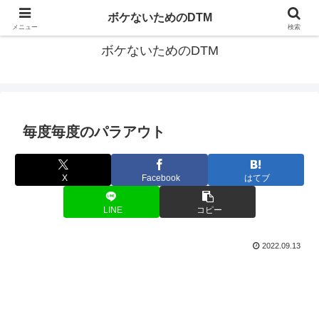
ゆる～く続ける音楽制作のあれこれや昔ばなし
ボケないためのDTM
メニュー
検索
ボケないためのDTM
毎度毎度のパラアウト
X
Facebook
はてブ
LINE
コピー
2022.09.13