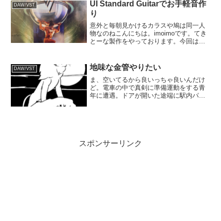
始めるのは製作が捗っていないからでし
UI Standard Guitarでお手軽音作
DAW/VST
て。←１へ戻るIN...
り
意外と毎朝見かけるカラスや鳩は同一人
物なのねこんにちは。imoimoです。てき
とーな製作をやっております。今回はバ
ンド形式で作ろうと言う事で、手始めに
ギター用のMIDIトラックを置いた所で
す。ガチでギターは弾けませんので、リ
地味な金管やりたい
DAW/VST
フだって打ち込み...
ま、空いてるから良いっちゃ良いんだけ
ど。電車の中で真剣に準備運動をする青
年に遭遇。ドアが開いた途端に駅内パル
クールでも始めるつもりかしら。こんに
ちは。imoimoです。てきとーな製作をや
っております。今回のお題はセロから始
めようと言う寒い駄...
スポンサーリンク