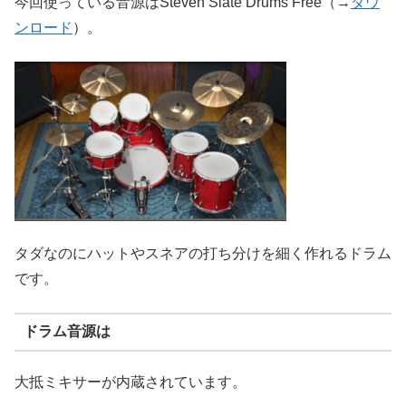
今回使っている音源はSteven Slate Drums Free（→
ダウ
ンロード
）。
タダなのにハットやスネアの打ち分けを細く作れるドラム
です。
ドラム音源は
大抵ミキサーが内蔵されています。