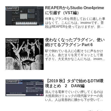
大それた事でもなく。...
REAPERからStudio One4prime
DAW/VST
に引越す（VST編）
何事もプランBを用意しておくに越した事
はなくて。こんにちは。imoimoです。普
段はREAPERを使っておりますが、折角
タダの著名DAWが出揃っているので先日
はcakewalkを、そして本日はStudio One
をちょっと使ってみようかとや...
使わなくなったプラグイン、使い
DAW/VST
続けてるプラグイン Part 6
駅で倒れている人に心配そうに声をかけ
た人も、血だまりを見てギョッとして後
ずさり。大丈夫かなこんにちは。imoimo
です。旧作を手直ししようとやっており
ます。今回引っ張り出したのは、2年前の
REAPERプロジェクト。REAPER主に海
外で評価...
【2019 秋】タダで始めるDTM環
DAW/VST
境まとめ 2 DAW編
混んでる電車でぐいぐい押してくるのは
大抵前掛けリュックの現代版マナーの良
い人。人は造形的に腰から下が空いてる
のだけどこんにちは。imoimoです。まあ
大体、何とかのまとめみたいなのをやり