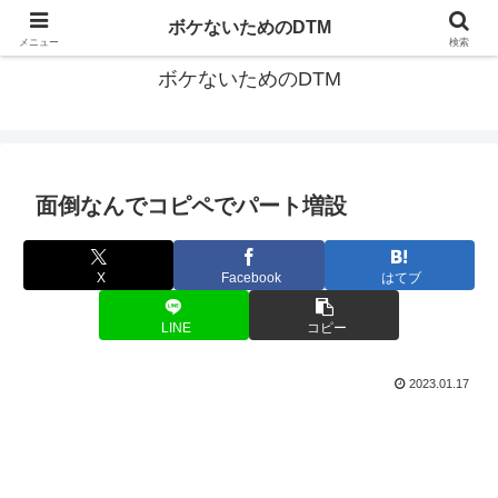
ゆる～く続ける音楽制作のあれこれや昔ばなし
ボケないためのDTM
メニュー
検索
ボケないためのDTM
面倒なんでコピペでパート増設
X
Facebook
はてブ
LINE
コピー
2023.01.17