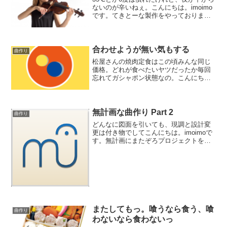
ないのが辛いねぇ。こんにちは。imoimo
です。てきとーな製作をやっておりま
す。今回のお題はパッチワークだったも
の。細切れのクリップをあれこれ寄せ集
めてひとつにしようと言う企画です。今
はセロを入れてい...
合わせようが無い気もする
曲作り
松屋さんの焼肉定食はこの頃みんな同じ
価格。どれが食べたいヤツだったか毎回
忘れてガシャポン状態なの。こんにち
は。imoimoです。てきとーな製作をやっ
ております。数年前は豚肉・牛肉・生姜
焼きと分かれていて、値段も違ったから
間違えずに済みました...
無計画な曲作り Part 2
曲作り
どんなに図面を引いても、現調と設計変
更は付き物でしてこんにちは。imoimoで
す。無計画にまたぞろプロジェクトを作
りまして、製作を再開しております。ノ
ーアイデアで始めてしまいました。でも
今回は後々困らないように（セオリー通
りに）4小節ずつク...
またしてもっ。喰うなら食う、喰
曲作り
わないなら食わないっ