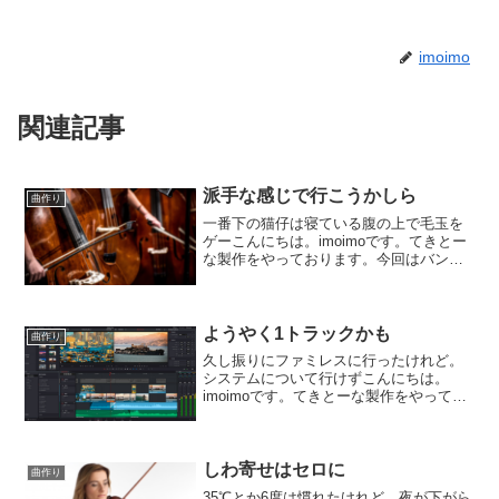
imoimo
関連記事
派手な感じで行こうかしら
曲作り
一番下の猫仔は寝ている腹の上で毛玉を
ゲーこんにちは。imoimoです。てきとー
な製作をやっております。今回はバンド
とオケの合体ものを作ろうと言う企画。
ギター・ベース・ドラムの骨組みに弦パ
ートを付けております。バイオリンから
始めて、コントラバ...
ようやく1トラックかも
曲作り
久し振りにファミレスに行ったけれど。
システムについて行けずこんにちは。
imoimoです。てきとーな製作をやってお
ります。今回は、ギターのトラックだけ
を先に通しで作ってしまおうと考えてお
ります。サンプラー系の音源と言うの
は、意外と大変な様でし...
しわ寄せはセロに
曲作り
35℃とか6度は慣れたけれど、夜が下がら