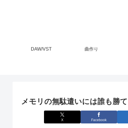
DAW/VST
曲作り
メモリの無駄遣いには誰も勝て
X
Facebook