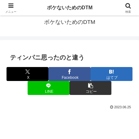
ゆる～く続ける音楽制作のあれこれや昔ばなし
ボケないためのDTM
メニュー
検索
ボケないためのDTM
ティンパニ思ったのと違う
X
Facebook
はてブ
LINE
コピー
2023.06.25