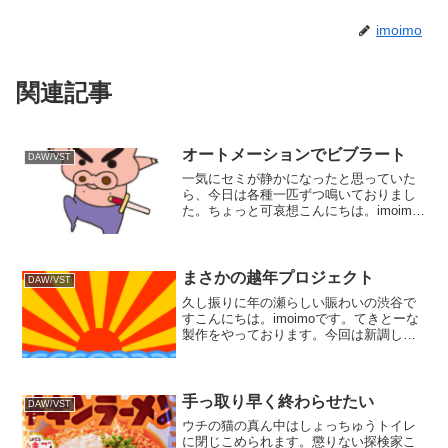
imoimo
関連記事
オートメーションでビブラート
DAW/VST
一気にセミが静かになったと思っていた
ら、今日は各種一匹ずつ鳴いておりまし
た。ちょっと可哀想こんにちは。imoimo
です。てきとーな製作をやっておりま
す。今回はできるだけシンプルにササッ
と仕上げようと言う企画でしたが、結局
いつも通りの大難航と...
まさかの越年プロジェクト
DAW/VST
久し振りに年の瀬らしい賑わいの渋谷で
すこんにちは。imoimoです。てきとーな
製作をやっております。今回は新調した
PCの試運転を兼ねて気楽に何か作ろうと
言う企画で着手しましたが。気楽と言う
よりはお気楽にやってしまって逆に大難
航となっておりま...
手っ取り早く終わらせたい
DAW/VST
ウチの猫の真ん中はしょっちゅうトイレ
に閉じこめられます。懲りない探検家こ