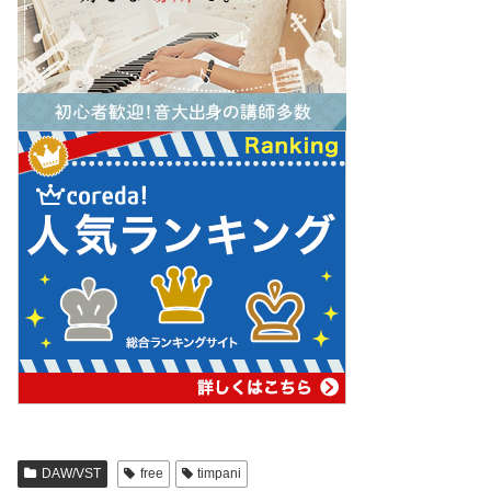
DAW/VST
free
timpani