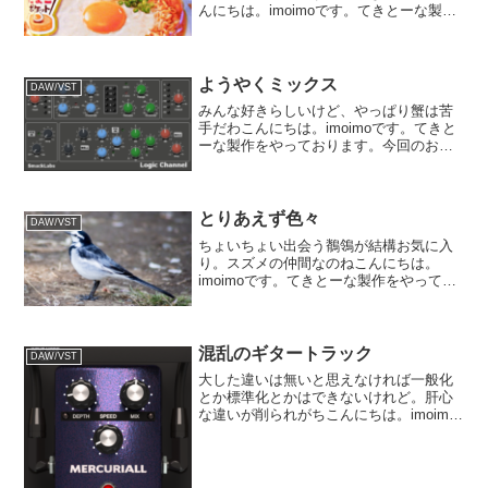
んにちは。imoimoです。てきとーな製作
をやっております。今回もいつもながら
のノーアイデアから始めてしまいまし
た。行き当たりばったりの場合、最初の
トラックの音源でかな...
ようやくミックス
DAW/VST
みんな好きらしいけど、やっぱり蟹は苦
手だわこんにちは。imoimoです。てきと
ーな製作をやっております。今回のお題
は不慣れな12拍子ものの第二回。ようや
くトラックが出揃ったのでミックスを始
めようと思います。オール打ち込みなの
で、それぞれのM...
とりあえず色々
DAW/VST
ちょいちょい出会う鶺鴒が結構お気に入
り。スズメの仲間なのねこんにちは。
imoimoです。てきとーな製作をやってお
ります。現在は新しいプロジェクトを立
ち上げたところでして、トラックはピア
ノ一つだけ。「弾かない」「歌わない」
事にしておりますので...
混乱のギタートラック
DAW/VST
大した違いは無いと思えなければ一般化
とか標準化とかはできないけれど。肝心
な違いが削られがちこんにちは。imoimo
です。てきとーな製作をやっておりま
す。今回は、先に最後まで曲を作ってし
まいまして。ギターのトラック2本を先に
オーディオにレンダ...