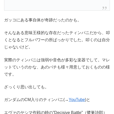
ガッコにある事自体が奇跡だったのかも。
そんなある意味王様的な存在だったティンパニだから、叩
くとなるとフルパワーの所ばっかりでした。叩くのは自分
じゃないけど。
実際のティンパニは強弱や音色が多彩な楽器でして。マレ
ットていうのかな、あのバチも様々用意しておくものの様
です。
ざっくり思い出しても。
ガンダムのCM入りのティンパニ(→
YouTube
)と
エヴァのヤシマ作戦の時の”Decisive Battle”（鷺巣詩郎）