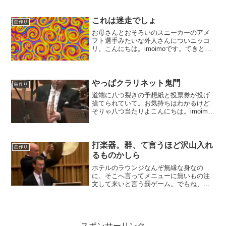
す。とは言えネタのない日もあるわけ
で、そんな時の記事はタダで曲を作る方
法のまとめに逃げる様にしております。
これは迷走でしょ
曲作り
これまでも何度かまとめて参り...
お母さんとおそろいのスニーカーのアメ
フト選手みたいな外人さんについニッコ
リ。こんにちは。imoimoです。てきとー
な製作をやっております。今回のお題は
セロから始めようって言う寒いダジャ
レ。一度も触ったことの無いセロで骨組
みを作って曲にしよう...
やっぱクラリネット鬼門
曲作り
道端に八つ裂きの予想紙と投票券が投げ
捨てられていて。お気持ちはわかるけど
そりゃ八つ当たりよこんにちは。imoimo
です。てきとーな製作をやっておりま
す。今回は不慣れな12拍子で何か作ろう
と言う企画。ひょんな事からオケもの一
直線となっておりま...
打楽器。群、て言うほど沢山入れ
曲作り
るものかしら
ホテルのラウンジなんぞ無縁な身なの
に、そこへ言ってメニューに無いもの注
文して来いと言う罰ゲーム。でもね、ホ
テルは場違いな貧民にもちゃんと親切で
した。こんにちは。imoimoです。てきと
ーな製作をやっております。今作ってい
るのはバンドとオケの...
スポンサーリンク