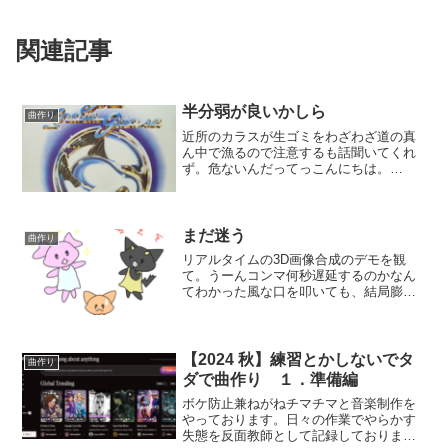
関連記事
半分弱が良いかしら
曲作り
近所のカラスが生ゴミをわざわざ道の真
ん中で漁るので注意するも話聞いてくれ
ず。危ないんだってっこんにちは。
imoimoです。てきとーな製作をやってお
ります。ピアノ・ベース・ドラムで作っ
た骨組みにメロディーを載せてみようと
言う事で、現在はフルー...
まだ迷う
曲作り
リアルタイムの3D画像合成のデモを観
て。うーんコンマ何秒遅延するのかなん
てわかった風な口を叩いても、結局膨大
なラックの機材とケーブルの束に見とれ
るばかり。こんにちは。imoimoです。て
きとーな製作をやっております。今回の
プロジェクトはバン...
【2024 秋】練習とかしないでタ
曲作り
ダで曲作り １．準備編
ボケ防止兼ねがねチマチマと音楽制作を
やっております。日々の作業でやらかす
失態を反面教師として記録しておりま