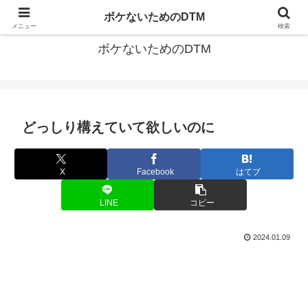
ゆる～く続ける音楽制作のあれこれや昔ばなし
ボケないためのDTM
メニュー
検索
ボケないためのDTM
どっしり構えていて欲しいのに
X
Facebook
はてブ
LINE
コピー
2024.01.09