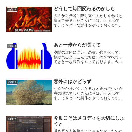
た。最初のトラックにはピアノを入れた
のですが。どうもピア...
どうして毎回変わるのかしら
曲作り
夕方から渋谷に降り立つ人がじんわりと
増えて来ましたこんにちは。imoimoで
す。てきとーな製作をやっております。
現在のプロジェクトは今、仕上げの段
階。バラバラのトラックを一つにバウン
スして。コンプやらEQやらで微調整し
て。再びオーディオに書...
あと一歩からが長くて
曲作り
夕闇の道路にグレーの猫が寝そべって。
轢かれるよっこんにちは。imoimoです。
てきとーな製作をやっております。今よ
うやく最終バウンスが終わった所。「弾
かない」「歌わない」を基本にしており
ますので、曲は全部打ち込みです。サン
プル素材やループ素...
意外にはかどらず
曲作り
なんだか汗だくになるなと思っていたら
春の陽気でしたこんにちは。imoimoで
す。てきとーな製作をやっております。
今回は景気の良いものを作ろうと言う事
で、現在ベースを作っております。大サ
ビ前に、ビートが倍速になる所がありま
して。リズム音痴な上...
今度こそはメロディを大切にしよ
曲作り
うと
暑さ寒さも彼岸までじゃぁなかったのか