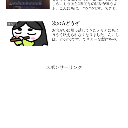
しら。もうあと1週間なのに話が違うよ
ぉ。こんにちは。imoimoです。てきとー
な製作をやっております。今回のお題は
普通になりたい。変な所の無い、耳に優
しいものを作ろうと言う企画。だったの
次の方どうぞ
曲作り
ですが、早々に無理...
お向かいに引っ越してきたテリアにもよ
うやく吠えられなくなりましたこんにち
は。imoimoです。てきとーな製作をやっ
ております。今回はあまりに曲がてきと
ー過ぎて難航しております。ピアノ・ベ
ース・ドラムまで作りました。早めにメ
ロディー付けておこ...
スポンサーリンク