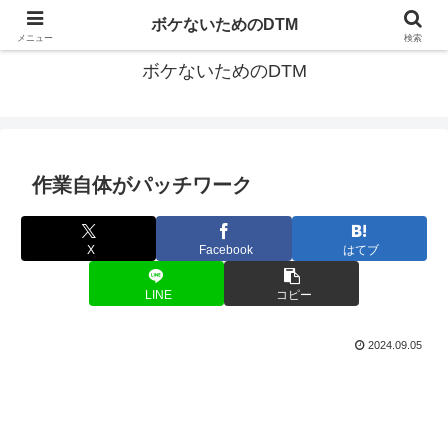
ゆる～く続ける音楽制作のあれこれや昔ばなし
ボケないためのDTM
メニュー
検索
ボケないためのDTM
作業自体がパッチワーク
X
Facebook
はてブ
LINE
コピー
2024.09.05