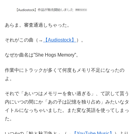
あらま。審査通過しちゃった。
それがこの曲（→
【Audiostock】
）。
なぜか曲名は”She Hogs Memory”。
作業中にトラックが多くて何度もメモリ不足になったの
よ。
それで「あいつはメモリーを食い過ぎる」、て訳して貰う
内にいつの間にか「あの子は記憶を独り占め」みたいなタ
イトルになっちゃいました。また変な英語を使ってしまっ
た。
いつかの「鯨と秋刀魚と」（→
【YouTube Music】
）より