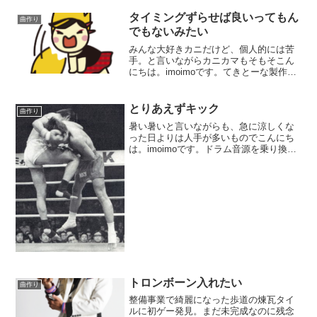
タイミングずらせば良いってもん
曲作り
でもないみたい
みんな大好きカニだけど、個人的には苦
手。と言いながらカニカマもそもそこん
にちは。imoimoです。てきとーな製作を
やっております。今回はとにかく気楽に
疾走感のあるものを作ろうと言う企画。
ワンコーラス分ギターリフが出揃いまし
とりあえずキック
曲作り
た。ガチでギターは...
暑い暑いと言いながらも、急に涼しくな
った日よりは人手が多いものでこんにち
は。imoimoです。ドラム音源を乗り換え
ようと、2本挿しまして。比較かねがね製
作の準備をしております。どんな音源で
もそのままで良い音になるように作られ
ているわけでして...
トロンボーン入れたい
曲作り
整備事業で綺麗になった歩道の煉瓦タイ
ルに初ゲー発見。まだ未完成なのに残念