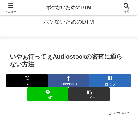
ゆる～く続ける音楽制作のあれこれや昔ばなし
ボケないためのDTM
メニュー
検索
ボケないためのDTM
いやぁ待ってぇAudiostockの審査に通ら
ない方法
X
Facebook
はてブ
LINE
コピー
2023.07.02