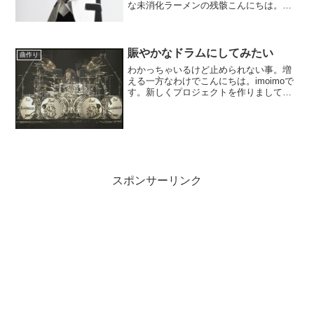
な未消化ラーメンの残骸こんにちは。
imoimoです。てきとーな製作をやってお
ります。今回は不慣れな12拍子で何か作
ろうと言う企画。弦パートで作った骨組
みに管を付けており...
賑やかなドラムにしてみたい
曲作り
わかっちゃいるけど止められない事。増
える一方なわけでこんにちは。imoimoで
す。新しくプロジェクトを作りまして、
行き当たりばったりの製作をまたぞろ始
めております。ノーアイデアで始めたの
で、最初の1モチーフが大変ですが。無理
矢理にでも3つぐ...
スポンサーリンク