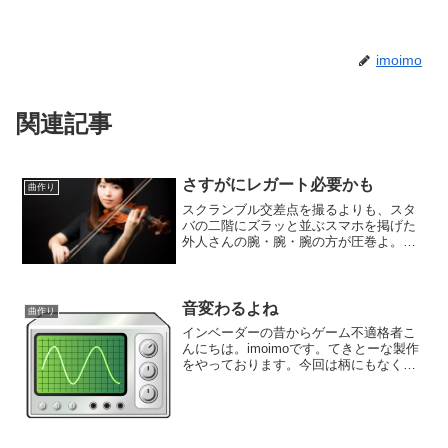
imoimo
関連記事
さすがにレガート必要かも
曲作り
スクランブル交差点を撮るよりも、スタ
バの二階にズラッと並ぶスマホを掲げた
外人さんの腕・腕・腕の方が圧巻よ。こ
んにちは。imoimoです。てきとーな製作
をやっております。今作っているのは第
一バイオリンのトラック。半分くらいク
リップができました...
音変わるよね
曲作り
インベーダーの昔からゲーム不適格者こ
んにちは。imoimoです。てきとーな製作
をやっております。今回は柄にもなく、
なんちゃってクラシックみたいなものを
作っております。クラシック調と言う事
で、いつものゆるーい製作姿勢では危険
な匂いがプンプン。...