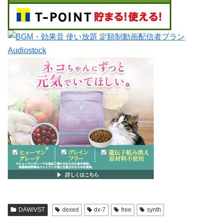
DAW/VST
dexed
dx-7
free
synth