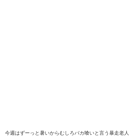
今週はずーっと暑いからむしろバカ喰いと言う暴走老人