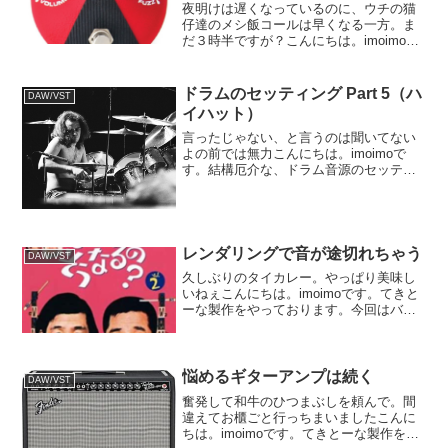
夜明けは遅くなっているのに、ウチの猫
仔達のメシ飯コールは早くなる一方。ま
だ３時半ですが？こんにちは。imoimoで
す。てきとーな製作をやっております。
今回のお題はなんちゃってプログレ。ハ
モンドとシンセの骨組みにドラムとベー
ドラムのセッティング Part 5（ハ
DAW/VST
スを付けて。メロデ...
イハット）
言ったじゃない、と言うのは聞いてない
よの前では無力こんにちは。imoimoで
す。結構厄介な、ドラム音源のセッティ
ングを覚え書き兼ねがねまとめておりま
す。←Part 4←INDEXハイハットドラム
セットの中では基本の機材ですが、スネ
アと同様に...
レンダリングで音が途切れちゃう
DAW/VST
久しぶりのタイカレー。やっぱり美味し
いねぇこんにちは。imoimoです。てきと
ーな製作をやっております。今回はバン
ドとオケの合体ものを作ろうと言う企画
でして。やたらとパートが多いのです。
まだまだ序盤な気がしますが、これまで
に出来上がったパー...
悩めるギターアンプは続く
DAW/VST
奮発して和牛のひつまぶしを頼んで。間
違えてお櫃ごと行っちまいましたこんに
ちは。imoimoです。てきとーな製作をや