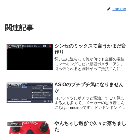
imoimo
関連記事
シンセのミックスて言うかまだ音
DAW/VST
作り
飼い主に逆らって何が何でも全部の電柱
にマーキングしたい頑固ポメラニアン。
引っ張られると寝転がって抵抗こんにち
は。imoimoです。てきとーな製作をやっ
ております。「弾かない」「歌わない」
ことにしております。今回はシンセリー
ASIOのプチプチ気になりません
DAW/VST
ドでメロディーがで...
か
白いシャツにポチッと醤油。すごく気に
する人も多くて、メーカーの思う壺こん
にちは。imoimoです。ドンドンドンドン
の四ッ打ちに、ズビビビズバンボのベー
スラインみたいな曲を作ろうとしており
ます。こういう曲は作ったことがなく
やんちゃし過ぎで久々に落ちまし
DAW/VST
て、結構早々に行き詰...
た