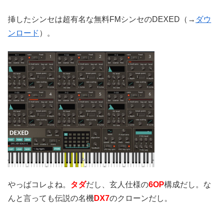
挿したシンセは超有名な無料FMシンセのDEXED（→
ダウ
ンロード
）。
やっばコレよね。
タダ
だし、玄人仕様の
6OP
構成だし。な
んと言っても伝説の名機
DX7
のクローンだし。