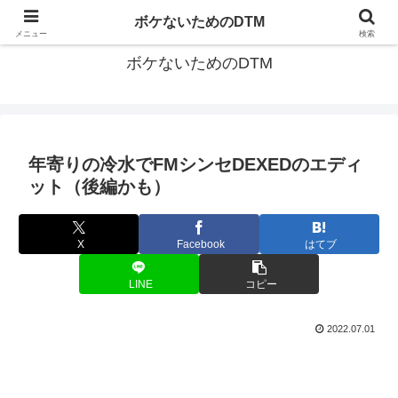
ゆる～く続ける音楽制作のあれこれや昔ばなし
ボケないためのDTM
メニュー
検索
ボケないためのDTM
年寄りの冷水でFMシンセDEXEDのエディ
ット（後編かも）
X
Facebook
はてブ
LINE
コピー
2022.07.01