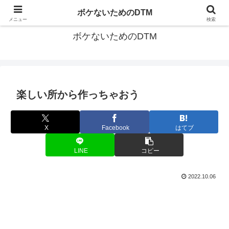
ゆる～く続ける音楽制作のあれこれや昔ばなし
ボケないためのDTM
メニュー
検索
ボケないためのDTM
楽しい所から作っちゃおう
X
Facebook
はてブ
LINE
コピー
2022.10.06