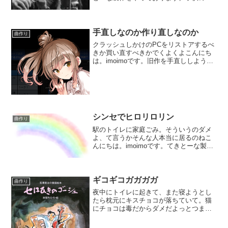
は二階の屋根から落ちても怪我一つしな
かったのに。たかだか50cmくらいからコ
ケただけで腕は上がらないわ足の指は紫
に腫れるわ、歳...
手直しなのか作り直しなのか
曲作り
クラッシュしかけのPCをリストアするべ
きか買い直すべきかでくよくよこんにち
は。imoimoです。旧作を手直ししようと
やっております。今回引っ張り出したの
は2年前のREAPERプロジェクト。
REAPER主に海外で評価の高い軽量総合
DAW(→ダ...
シンセでヒロリロリン
曲作り
駅のトイレに家庭ごみ。そういうのダメ
よ、て言うかそんな人本当に居るのねこ
んにちは。imoimoです。てきとーな製作
をやっております。今回はとにかく気楽
に作ろうと言う企画。それでも難航する
ものでして、ギターリフに重ねるシンセ
を作っております。...
ギコギコガガガガ
曲作り
夜中にトイレに起きて、また寝ようとし
たら枕元にキスチョコが落ちていて。猫
にチョコは毒だからダメだよっとつまん
だらウ◯コの欠片。あっぶねぇ。こんに
ちは。imoimoです。てきとーな製作をや