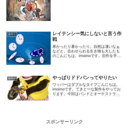
っております。またしてもバンドとフル
オケの合体ものを作...
レイテンシー気にしないと言う作
曲作り
戦
寒かったり暑かったり。自然は凄いなぁ
などと。合わせられる生き物も大したも
のこんにちは。imoimoです。旧作を手直
ししようとやっております。今回引っ張
り出したのは2年前のREAPERプロジェク
ト。REAPER主に海外で評価の高い軽量
総合DA...
やっぱりドドパンってやりたい
曲作り
ワッパーはダブルなタイプこんにちは。
imoimoです。てきとーな製作をやってお
ります。今回はバンドとオーケストラの
合体みたいなお題で着手しました。まだ
ギターのトラックをワンコーラス作った
所まで。ドラムを仮でつけようと思いま
す。「仮で」と毎回...
スポンサーリンク