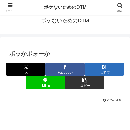
ゆる～く続ける音楽制作のあれこれや昔ばなし
ボケないためのDTM
メニュー
検索
ボケないためのDTM
ボッかボォーか
X
Facebook
はてブ
LINE
コピー
2024.04.08