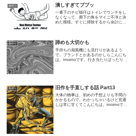
潰しすぎてブブッ
曲作り
一番下のチビ猫仔はトイレでウンチをし
なくなって、廊下の角をマイご不浄と決
めた模様。すぐに掃除するから余計に快
適なご様子。こんにちは。imoimoです。
てきとーな製作をやっております。今回
のお題はなんちゃってプログレ。今はリ
ードギターを付けて...
諦めも大切かも
曲作り
手持ちの扇風機にも流行りがあるよう
で。ブランドとかあるのかしらこんにち
は。imoimoです。行き当たりばったりの
製作をやっておりまして、今回のお題は
ツインドラムの曲。リズム音痴のimoimo
としましては、かなり身の程をわきまえ
ない企画でして...
旧作を手直しする話 Part13
曲作り
大体の物事は、初めの予想よりも手間の
かかるもので。わかっちゃいるけど見通
しは常に甘くてこんにちは。imoimoで
す。1、2年前に作った曲を手直ししてお
ります。いわゆる間奏部分が思いつくま
ま気の向くまま。転調はするわ変拍子だ
わ、えらいことにな...