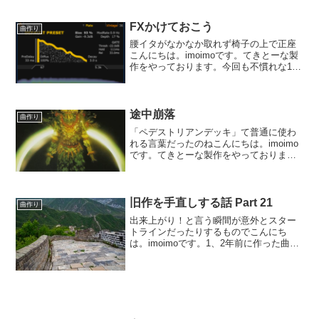
FXかけておこう
曲作り
腰イタがなかなか取れず椅子の上で正座
こんにちは。imoimoです。てきとーな製
作をやっております。今回も不慣れな12
拍子で何か作ろうと言う企画。ギター・
ベース・ドラムの骨組みにシンセを3つ入
れた所です。どうもあちらこちら辻褄が
合っていない様...
途中崩落
曲作り
「ペデストリアンデッキ」て普通に使わ
れる言葉だったのねこんにちは。imoimo
です。てきとーな製作をやっておりま
す。「ペデストリアンデッキ」て言うの
はこの頃渋谷にもあるのですが、「レイ
ンボーブリッジ」とかと同じ仲間のいわ
ゆる固有名詞だと思っ...
旧作を手直しする話 Part 21
曲作り
出来上がり！と言う瞬間が意外とスター
トラインだったりするものでこんにち
は。imoimoです。1、2年前に作った曲を
手直ししております。延々とやっており
ます。元々はREAPERで作ったプロジェ
クト。今回はTRACKTION T7で手直しし
よう...