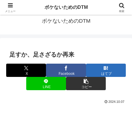
ゆる～く続ける音楽制作のあれこれや昔ばなし
ボケないためのDTM
メニュー
検索
ボケないためのDTM
足すか、足さざるか再来
X
Facebook
はてブ
LINE
コピー
2024.10.07