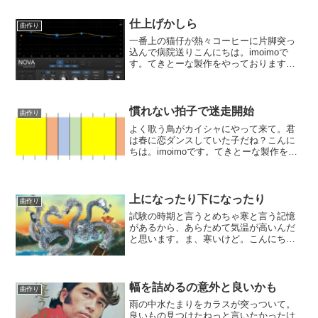
仕上げかしら
曲作り
一番上の猫仔が熱々コーヒーに片脚突っ
込んで病院送りこんにちは。imoimoで
す。てきとーな製作をやっております。
今回のプロジェクトはあまりに行き当た
りばったり過ぎて、後が大変。ようやく
仕上げにたどり着きました。御想像の通
りミックスもとっても...
慣れない拍子で迷走開始
曲作り
よく歌う鳥がカイシャにやって来て。君
は春に恋ダンスしていた子だね？こんに
ちは。imoimoです。てきとーな製作をや
っております。今回のプロジェクトは12
拍子をやりたい、と言う企画。不慣れな
のよねぇ、12拍子。デーーデデデデーー
デデデみたいな...
上になったり下になったり
曲作り
試験の時期と言うとめちゃ寒と言う記憶
があるから、あらためて気温が高いんだ
と思います。ま、寒いけど。こんにち
は。imoimoです。てきとーな製作をやっ
ております。そうは言ってもあちらでも
こちらでも大雪だから、東京だけの感想
かも。作業の方は、セ...
幅を詰めるの意外と良いかも
曲作り
雨の中水たまりをカラスが突っついて。
良いもの見つけたねっと言いたかったけ