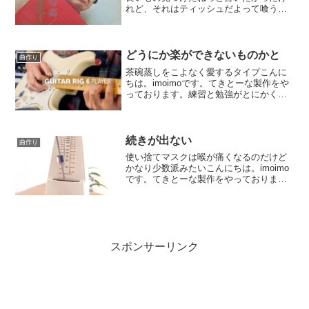
れど、それはティッシュだよって喰うん
かいぃっ。こんにちは。imoimoです。て
きとーな製作をやっております。今回の
お題は普通になりたいでした。でした、
と言うのは結局普通...
どうにか楽ができないものかと
曲作り
茶碗蒸しをこよなく愛するタイプこんに
ちは。imoimoです。てきとーな製作をや
っております。練習と勉強がとにかく大
嫌い。行き当たりばったりが引き起こす
トラブルを日々記録しております。前回
はオーケストラアレンジに素手でチャレ
ンジしまして。よう...
続きが出ない
曲作り
使い捨てマスクは喉が痛くなるのだけど
かなり少数派みたいこんにちは。imoimo
です。てきとーな製作をやっておりま
す。現在、トラックはまだ１つ。行き当
たりばったりにピアノを鳴らしておりま
す。ちなみに、今回使っているのは無料
音源のPiano O...
スポンサーリンク