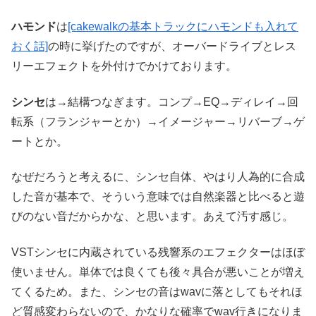
ハモンド
は
[cakewalkの基本トラックにハモンドも入れて
おく話]
の時に挙げたのですが、オーバードライブとレス
リーエフェクトを外付けでかけております。
シンセ
は→結構つなぎます。コンプ→EQ→ディレイ→回
転系（フランジャーとか）→イメージャー→リバーブ→ゲ
ートとか。
なぜだろうと考えるに、シンセ自体、やはり人為的に合成
した音が基本で、そういう意味では自然楽器と比べると遊
びのない音だからかな、と思います。あえて汚す感じ。
VSTシンセに内蔵されている残響系のエフェクターはほぼ
使いません。単体では良くても後々具合が悪いことが増え
てくるため。また、シンセの音はwavに落としてもそれほ
ど質感変わらないので、かなりな確率でwav行きになりま