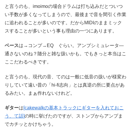
と言うのも、imoimoの場合ドラムは打ち込みだとついつ
い手数が多くなってしまうので、最後まで音を間引く作業
に追われることが多いのです。だからMIDIのままミック
スすることが多いという事も理由の一つにあります。
ベース
は→コンプ→EQ ぐらい。アンプシミュレータ―
通さないのね？随分と雑な扱いかも。でもきっと本当はこ
ここだわるべきです。
と言うのも、現代の音、てのは一般に低音の扱いが様変わ
りしていて遠い昔の「hi-fi志向」とは真逆の所に要点があ
るみたい。まぁ作れないけれど。
ギター
は
[cakewalkの基本トラックにギターを入れておこ
う、て話]
の時に挙げたのですが、ストンプからアンプま
でカチッとかけちゃう。