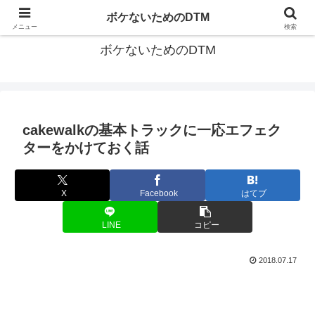
ゆる～く続ける音楽制作のあれこれや昔ばなし
ボケないためのDTM
メニュー
検索
ボケないためのDTM
cakewalkの基本トラックに一応エフェク
ターをかけておく話
X
Facebook
はてブ
LINE
コピー
2018.07.17