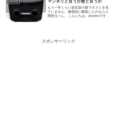
マンネリと言うか壁と言うか
DAW/VST
い。そんなわけなので...
もう一年くらい道玄坂小路でネズミを見
ていません。徹底的に駆除したのなら人
間恐るべし。こんにちは。imoimoです。
てきとーな製作をやっております。セン
ター街や中央街には普通に居るから、よ
っぽど大々的にやったのかもなぁ。大虐
殺だねぇなんて思い...
スポンサーリンク