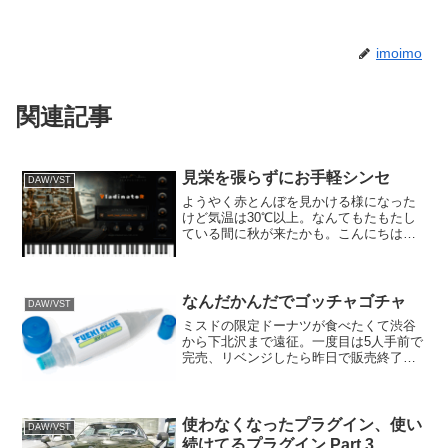
imoimo
関連記事
見栄を張らずにお手軽シンセ
DAW/VST
ようやく赤とんぼを見かける様になった
けど気温は30℃以上。なんてもたもたし
ている間に秋が来たかも。こんにちは。
imoimoです。てきとーな製作をやってお
ります。行きあたりばったりにやり過ぎ
てしばらく難航しておりましたが、よう
やくギター・ベー...
なんだかんだでゴッチャゴチャ
DAW/VST
ミスドの限定ドーナツが食べたくて渋谷
から下北沢まで遠征。一度目は5人手前で
完売、リベンジしたら昨日で販売終了し
ていました。こんにちは。imoimoです。
てきとーな製作をやっております。渋谷
にはミスドもケンタも無いのです。天下
一品もなくなるら...
使わなくなったプラグイン、使い
DAW/VST
続けてるプラグイン Part 3