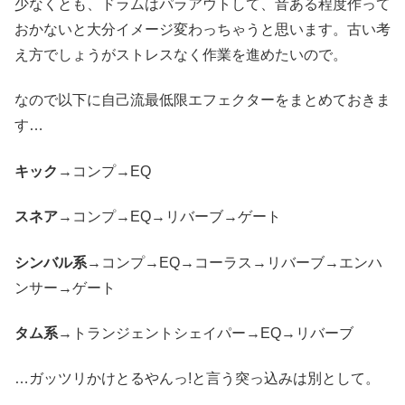
少なくとも、ドラムはパラアウトして、音ある程度作って
おかないと大分イメージ変わっちゃうと思います。古い考
え方でしょうがストレスなく作業を進めたいので。
なので以下に自己流最低限エフェクターをまとめておきま
す…
キック
→コンプ→EQ
スネア
→コンプ→EQ→リバーブ→ゲート
シンバル系
→コンプ→EQ→コーラス→リバーブ→エンハ
ンサー→ゲート
タム系
→トランジェントシェイパー→EQ→リバーブ
…ガッツリかけとるやんっ!と言う突っ込みは別として。