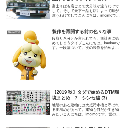
富士そばも店ごとで大分味が違うわけで
して。そして天下一品も店によって味が
違うわけでしてこんにちは。imoimoで
す。旧作を手直ししようとやっておりま
す。今回引っ張り出したのは2年前の
REAPERプロジェクト。REAPER主に海
製作を再開する前の色々な事
DAW/VST
外で評価の高い...
段取り八分とか言われても、無計画に始
めてしまうタイプこんにちは。imoimoで
す。一段落ついて、次の製作を始めよう
と思います。一段落ついてしまうと何だ
かホゲッとしてしまうものでして。世の
連続ドラマやゲームは本当、よくできて
おります。一区切り...
【2019 秋】タダで始めるDTM環
DAW/VST
境まとめ 7 シンセ編 (3)
地階のある建物には大抵汚水槽と呼ばれ
る肥溜めがあって。建物も何だか生き物
みたいこんにちは。imoimoです。世の中
便利になりまして。タダでも結構な曲作
りができる様になりました。むしろタダ
のものが多すぎて回り道も屡々なくら